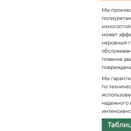
Мы произво
полиуретан
износостой
может эффе
неровный г
обслуживан
плавное дв
поврежден
Мы гаранти
по техничес
использова
надежного в
интенсивно
Таблиц