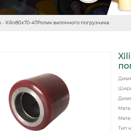
n
-
Xilin80x70-47Ролик вилочного погрузчика
Xi
по
Диам
Шири
Диам
Матер
Мате
Тип 