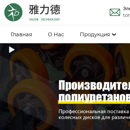
Эл
to
Главная
О Hас
Продукция
