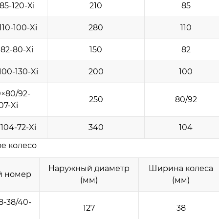
85-120-Xi
210
85
10-100-Xi
280
110
82-80-Xi
150
82
00-130-Xi
200
100
×80/92-
250
80/92
07-Xi
104-72-Xi
340
104
е колесо
Наружный диаметр
Ширина колеса
й номер
(мм)
(мм)
8-38/40-
127
38