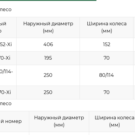
лесо
ый
Наружный диаметр
Ширина колеса
р
(мм)
(мм)
52-Xi
406
152
0-Xi
195
70
/114-
250
80/114
0-Xi
250
70
лесо
Наружный диаметр
Ширина колеса
й номер
(мм)
(мм)