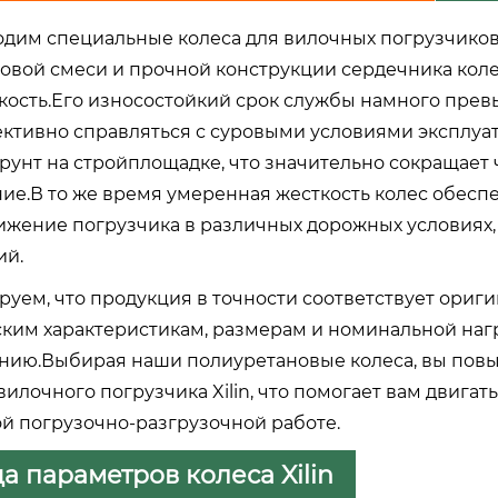
дим специальные колеса для вилочных погрузчиков 
овой смеси и прочной конструкции сердечника кол
кость.Его износостойкий срок службы намного прев
ктивно справляться с суровыми условиями эксплуат
рунт на стройплощадке, что значительно сокращает 
ие.В то же время умеренная жесткость колес обес
ижение погрузчика в различных дорожных условиях,
ий.
руем, что продукция в точности соответствует ориг
ким характеристикам, размерам и номинальной нагруз
нию.Выбирая наши полиуретановые колеса, вы повы
илочного погрузчика Xilin, что помогает вам двига
й погрузочно-разгрузочной работе.
а параметров колеса Xilin