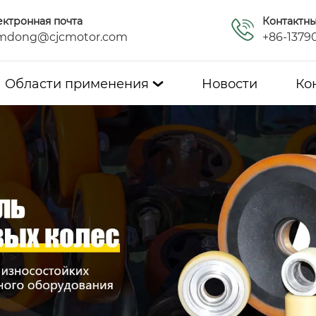
ектронная почта
Контактн
mdong@cjcmotor.com
+86-1379
Области применения
Новости
Ко
