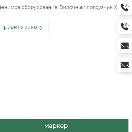
енимое оборудование: Вилочный погрузчик Xilin
править заявку
маркер