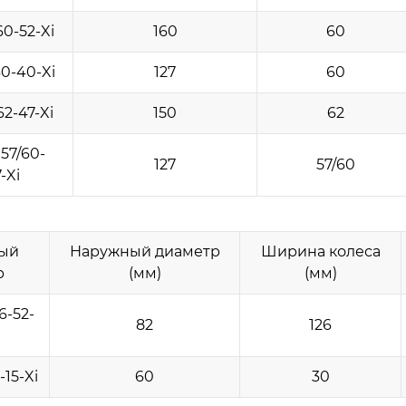
0-52-Xi
160
60
0-40-Xi
127
60
2-47-Xi
150
62
57/60-
127
57/60
-Xi
ый
Наружный диаметр
Ширина колеса
р
(мм)
(мм)
6-52-
82
126
15-Xi
60
30