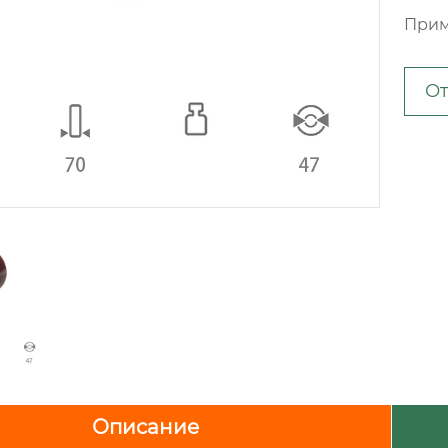
Прим
От
Описание