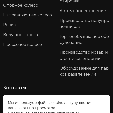
ртировка
Опорное колесо
Автомобилестроение
Направляющее колесо
Производство полупро
Ролик
водников
Ведущие колеса
Горнодобывающее обо
рудование
Прессовое колесо
Производство новых и
сточников энергии
Оборудование для пар
ков развлечений
Контакты
Северный участок проспекта Яоду, посёлок Тоцзян, Ц
Мы используем файлы cookie для улучшения
зянхуа-Яоский автономный уезд, город Юнчжоу, провин
вашего опыта просмотра.
ция Хунань, Китай