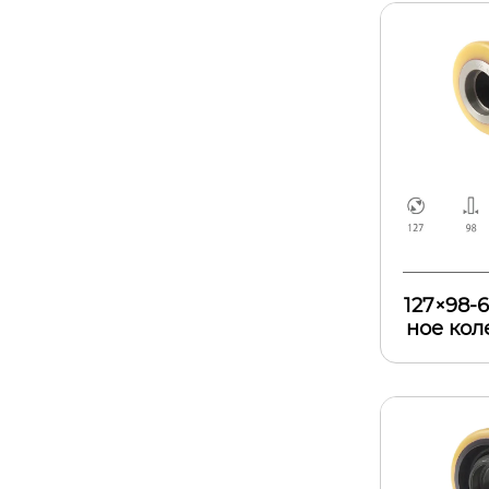
127×98-
ное кол