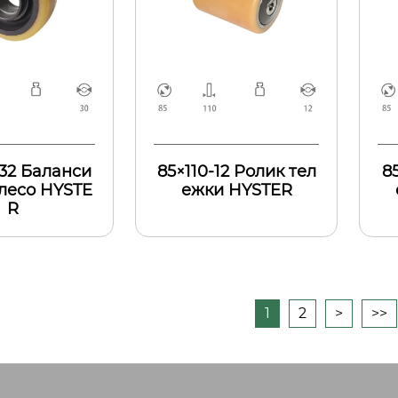
32 Баланси
85×110-12 Ролик тел
8
лесо HYSTE
ежки HYSTER
R
1
2
>
>>