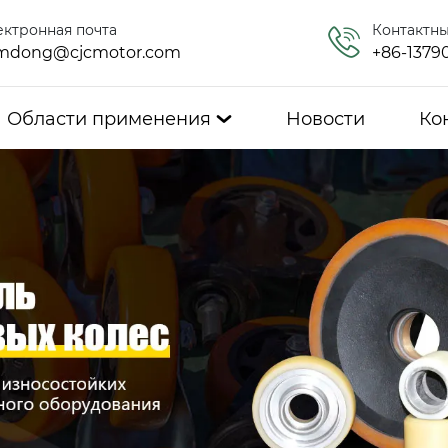
ектронная почта
Контактн
mdong@cjcmotor.com
+86-1379
Области применения
Новости
Ко
