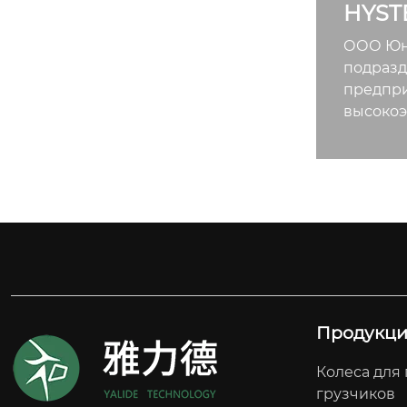
HYST
ООО Юнч
подразд
предпри
высокоэ
Продукц
Колеса для 
грузчиков