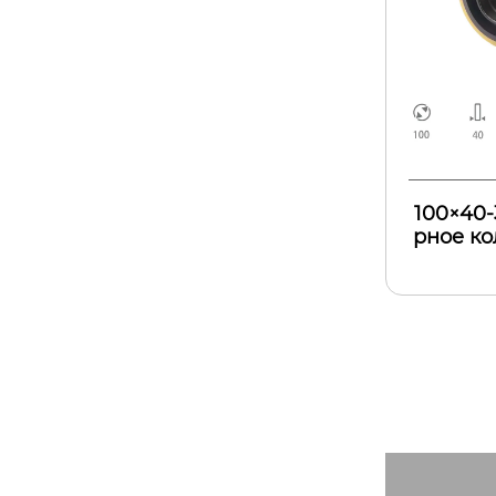
100×40-
рное ко