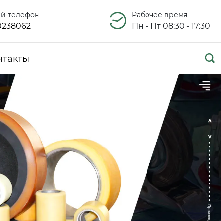
ый телефон
Рабочее время
0238062
Пн - Пт 08:30 - 17:30

нтакты