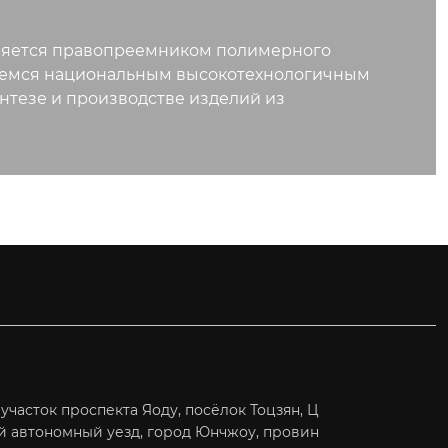
вляется правопреемником полимерного
яемся национальным высокотехнологичным
нтезе и производстве изделий из
часток проспекта Яоду, посёлок Тоцзян, Ц
й автономный уезд, город Юнчжоу, провин