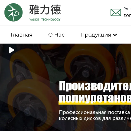
Эл
to
Главная
О Hас
Продукция
