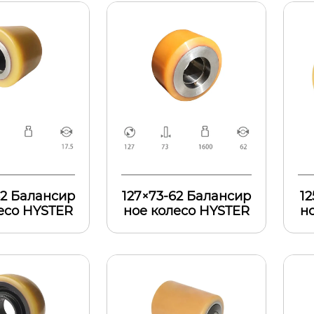
62 Балансир
127×73-62 Балансир
12
есо HYSTER
ное колесо HYSTER
н