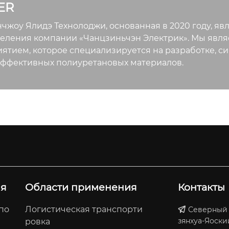
ER
жоу Ялидэ Технолоджи, основанная в 2020 году, я
еления компании «Чанцзиньчэн Электрик». Мы явл
ятием, которое специализируется на разработке, си
ффективных полиуретановых материалов.
ия
Области применения
Контакты
по
Логистическая транспорти
Северный у
зянхуа-Яоски
ровка