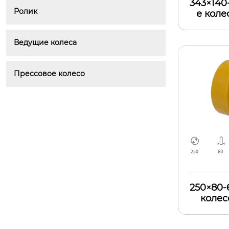
343×140
Ролик
е коле
Ведущие колеса
Прессовое колесо
250×80-
колес