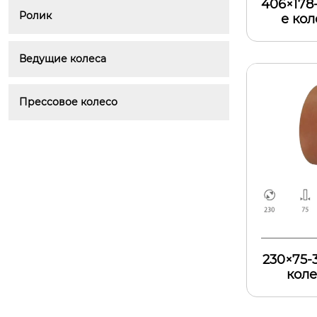
406×178
Ролик
е кол
Ведущие колеса
Прессовое колесо
230×75-
коле