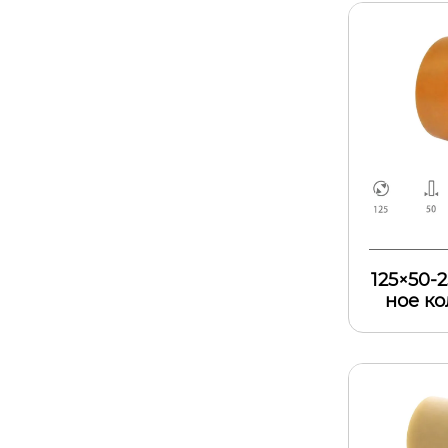
125×50-
ное ко