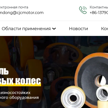
ектронная почта
Контактн
mdong@cjcmotor.com
+86-1379
Области применения
Новости
Ко
