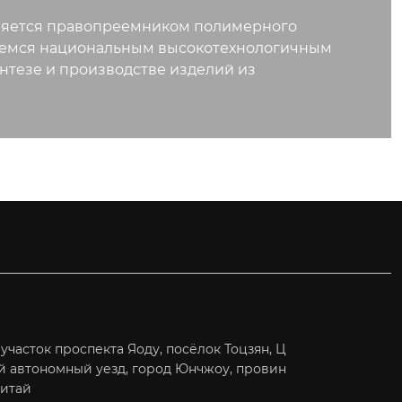
вляется правопреемником полимерного
яемся национальным высокотехнологичным
нтезе и производстве изделий из
часток проспекта Яоду, посёлок Тоцзян, Ц
й автономный уезд, город Юнчжоу, провин
Китай