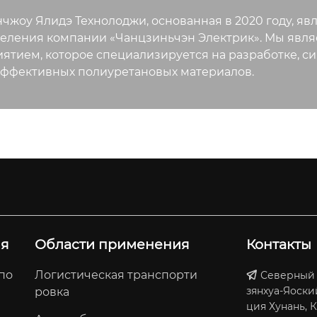
жоу Ялидэ Технолоджи, основанная в 2020 году, я
еления компании «Чанцзиньчэн Электрик». Мы явл
ятием, которое специализируется на разработке, си
ффективных полиуретановых материалов.
ия
Области применения
Контакты
по
Логистическая транспорти
Северный у
зянхуа-Яоски
ровка
ция Хунань, 