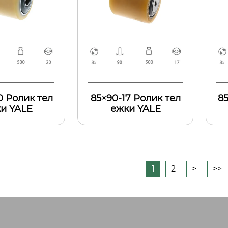
0 Ролик тел
85×90-17 Ролик тел
85
и YALE
ежки YALE
1
2
>
>>