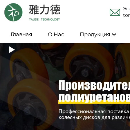
Эл
to
Главная
О Hас
Продукция
