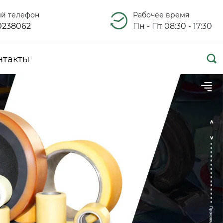
ый телефон
Рабочее время
0238062
Пн - Пт 08:30 - 17:30

нтакты