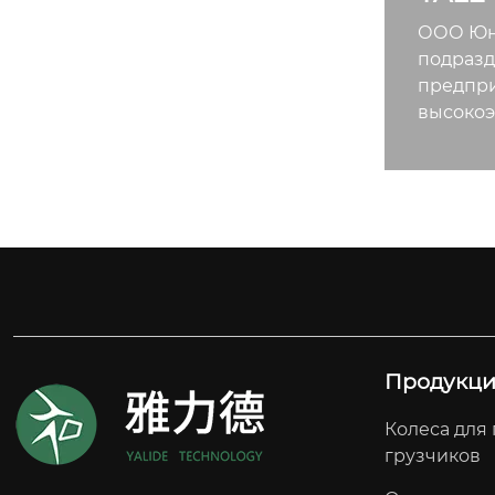
ООО Юнч
подразд
предпри
высокоэ
Продукц
Колеса для 
грузчиков