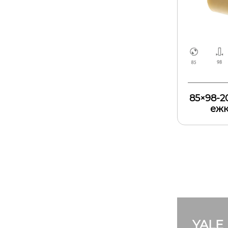
85×98-2
ежк
YALE