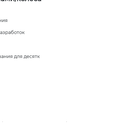
ния
разработок
ания для десятк