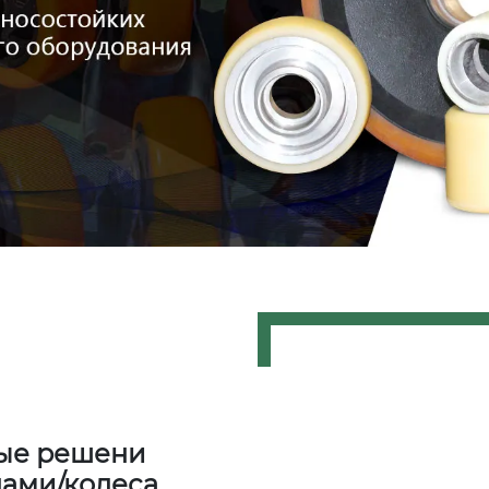
ные решени
лами/колеса