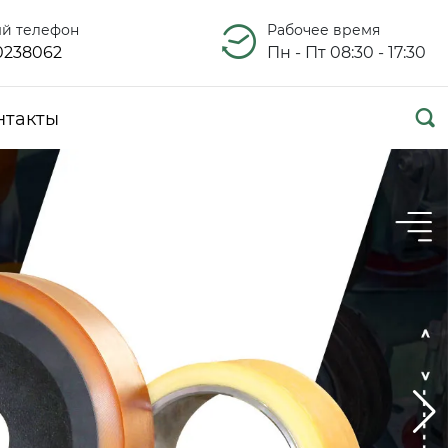
ый телефон
Рабочее время
0238062
Пн - Пт 08:30 - 17:30

нтакты