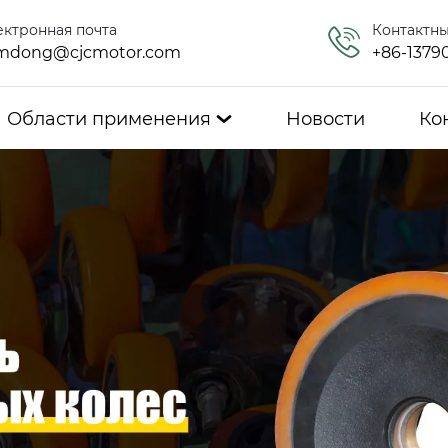
ектронная почта
Контактн
mdong@cjcmotor.com
+86-1379
Области применения
Новости
Ко
