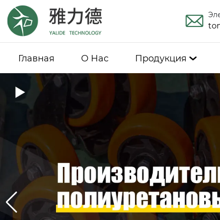
Эл
to
Главная
О Hас
Продукция
