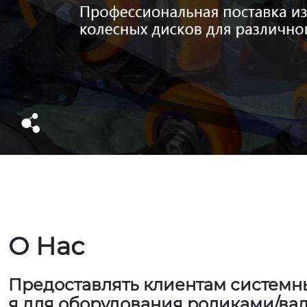
О Нас
Предоставлять клиентам систем
я для оборудования роликами/ва