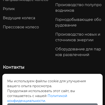
Производство полупро
Ролик
водников
Ведущие колеса
Горнодобывающее обо
рудование
Прессовое колесо
Производство новых и
сточников энергии
Оборудование для пар
ков развлечений
Контакты
Северный участок проспекта Яоду, посёлок Тоцзян, Ц
Мы используем файлы cookie для улучшения
зянхуа-Яоский автономный уезд, город Юнчжоу, провин
вашего опыта просмотра.
ция Хунань, Китай
Продолжая использовать этот сайт, вы
Телефон: +86-13790238062
соглашаетесь с нашей
Политикой
конфиденциальности.
Эл. почта:
tomdong@cjcmotor.com