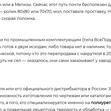
или в Метизы. Сейчас этот путь почти бесполезен д
ролик 80х80 или 70х70, мол, поставьте проставку. Н
и скорая поломка.
ки по промышленным комплектующим (типа ВсеПо
 готов к двум исходам: либо товара нет в наличии, т
ической, потому что это перепродажа с накруткой в 2
уть не сел — оказалось, они сами заказывают у завод
ля или его официального дистрибьютора в России. З
озможность изготовления по чертежам или каталога
го, а того, кто специализируется именно на
полиурет
, а правильная рецептура, твердость и обработка —