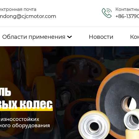
ектронная почта
Контактн
mdong@cjcmotor.com
+86-1379
Области применения
Новости
Ко
