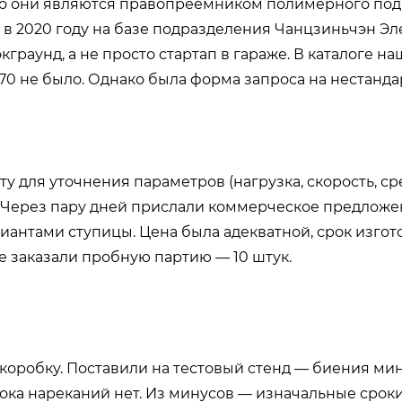
что они являются правопреемником полимерного по
ы в 2020 году на базе подразделения Чанцзиньчэн Эле
кграунд, а не просто стартап в гараже. В каталоге н
х70 не было. Однако была форма запроса на нестанд
у для уточнения параметров (нагрузка, скорость, сре
. Через пару дней прислали коммерческое предложе
иантами ступицы. Цена была адекватной, срок изго
ге заказали пробную партию — 10 штук.
коробку. Поставили на тестовый стенд — биения ми
пока нареканий нет. Из минусов — изначальные сроки