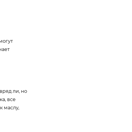
могут
нает
вряд ли, но
а, все
к маслу,