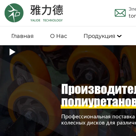
Эл
to
Главная
О Hас
Продукция
