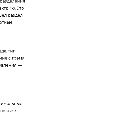
дразделения
ктрик). Это
ашел раздел
артные
да, тип
ние с тремя
товления —
нимальные,
 все же