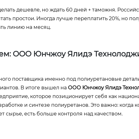
делать дешевле, но ждать 60 дней + таможня. Россий
тать простои. Иногда лучше переплатить 20%, но по
ать линию на месяц.
лем: ООО Юнчжоу Ялидэ Технолодж
жного поставщика именно под полиуретановые детал
иантов. В итоге вышел на
ООО Юнчжоу Ялидэ Техно
предприятие, которое позиционирует себя как нацио
аботке и синтезе полиуретанов. Это важно: когда 
ет сырье, есть больше контроля над качеством.