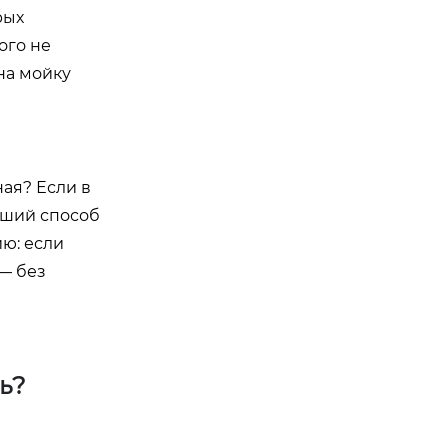
рых
ого не
на мойку
ая? Если в
чший способ
ию: если
 — без
ь?