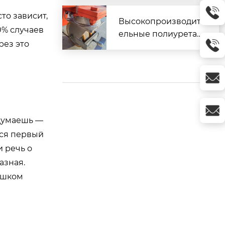
тоятельно
то зависит,
Высокопроизводит
0% случаев
ельные полиуретан
рез это
овые колеса YALIDE
для тяжелых услови
й эксплуатации
 думаешь —
тся первый
и речь о
азная.
лишком