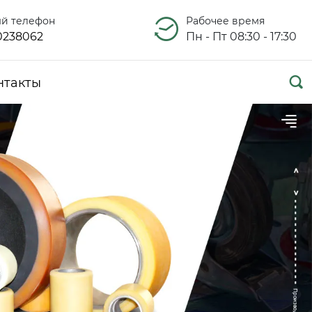
ый телефон
Рабочее время
0238062
Пн - Пт 08:30 - 17:30

нтакты