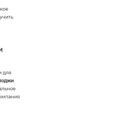
ское
лучить
и
и для
лоджи
.
нальное
компания