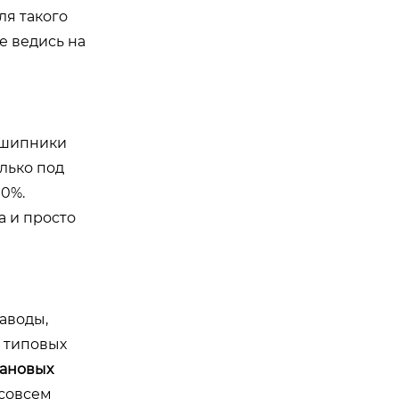
ля такого
е ведись на
дшипники
олько под
00%.
а и просто
аводы,
м типовых
ановых
 совсем