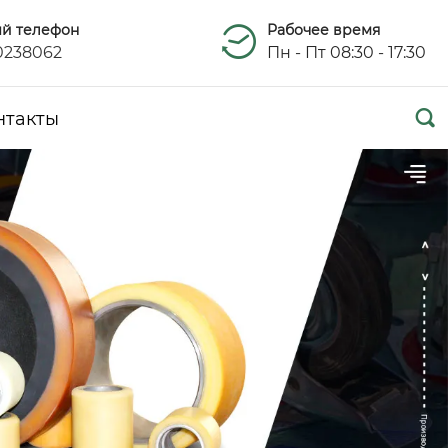
ый телефон
Рабочее время
0238062
Пн - Пт 08:30 - 17:30

нтакты