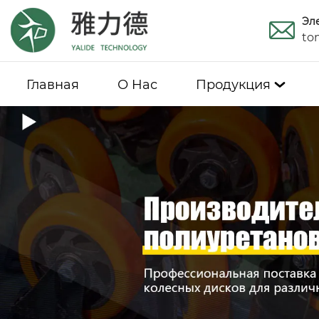
Эл
to
Главная
О Hас
Продукция
