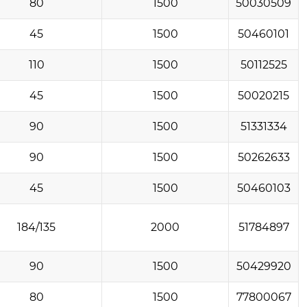
80
1500
50030509
45
1500
50460101
110
1500
50112525
45
1500
50020215
90
1500
51331334
90
1500
50262633
45
1500
50460103
184/135
2000
51784897
90
1500
50429920
80
1500
77800067