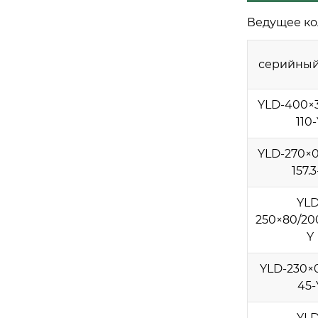
Ведущее ко
серийный
YLD-400×3
110
YLD-270×0
157.3
YLD
250×80/200
Y
YLD-230×0
45-
YLD