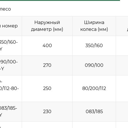
лесо
Наружный
Ширина
 номер
диаметр (мм)
колеса (мм)
50/160-
400
350/160
-Y
90/100-
270
090/100
-Y
-
/112-80-
250
80/200/112
83/185-
230
083/185
Y
-