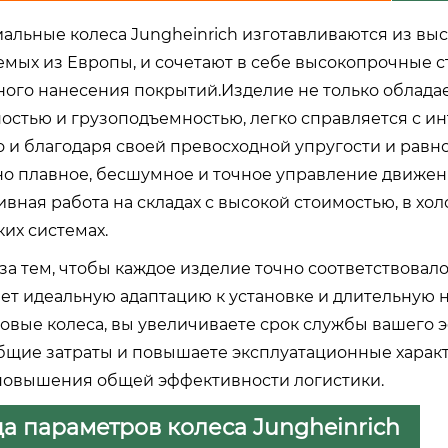
альные колеса Jungheinrich изготавливаются из в
мых из Европы, и сочетают в себе высокопрочные с
ого нанесения покрытий.Изделие не только облада
остью и грузоподъемностью, легко справляется с 
но и благодаря своей превосходной упругости и ра
о плавное, бесшумное и точное управление движени
ивная работа на складах с высокой стоимостью, в х
их системах.
за тем, чтобы каждое изделие точно соответствовал
ет идеальную адаптацию к установке и длительную 
овые колеса, вы увеличиваете срок службы вашего э
бщие затраты и повышаете эксплуатационные характ
повышения общей эффективности логистики.
а параметров колеса Jungheinrich