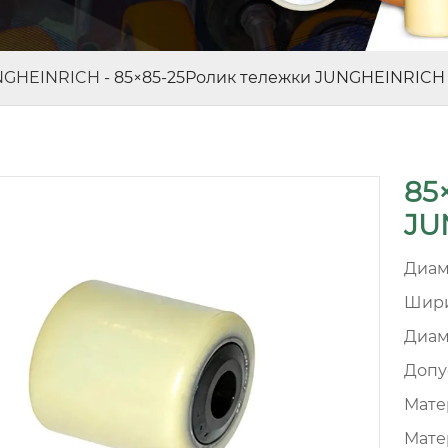
NGHEINRICH
-
85×85-25Ролик тележки JUNGHEINRICH
85
JU
Диам
Шири
Диам
Допу
Матер
Мате