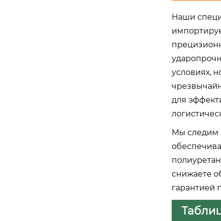
Наши специ
импортируе
прецизионн
ударопрочн
условиях, 
чрезвычайн
для эффект
логистическ
Мы следим 
обеспечива
полиуретан
снижаете о
гарантией 
Таблиц