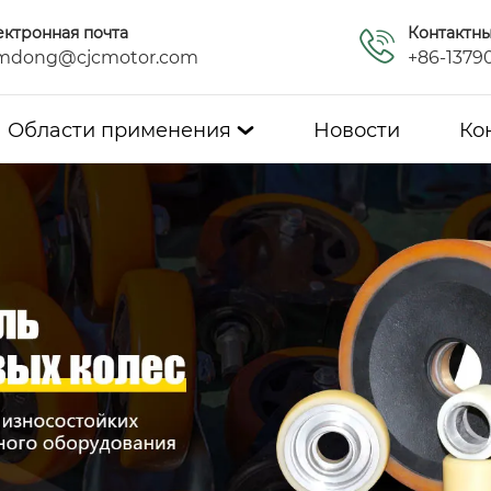
ектронная почта
Контактн
mdong@cjcmotor.com
+86-1379
Области применения
Новости
Ко
