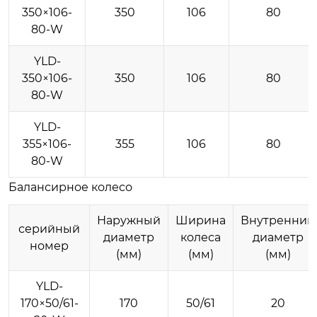
350×106-
350
106
80
80-W
YLD-
350×106-
350
106
80
80-W
YLD-
355×106-
355
106
80
80-W
Балансирное колесо
Наружный
Ширина
Внутренний
серийный
диаметр
колеса
диаметр
номер
(мм)
(мм)
(мм)
YLD-
170×50/61-
170
50/61
20