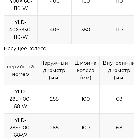
400×160-
400
160
110
110-W
YLD-
406×350-
406
350
110
110-W
Несущее колесо
Наружный
Ширина
Внутренний
серийный
диаметр
колеса
диаметр
номер
(мм)
(мм)
(мм)
YLD-
285×100-
285
100
68
68-W
YLD-
285×100-
285
100
68
68-W