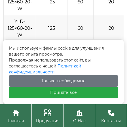
125×60-20-
125
60
20
W
YLD-
125×60-20-
125
60
20
W
YLD-
Мы используем файлы cookie для улучшения
вашего опыта просмотра.
125×60-20-
125
60
20
Продолжая использовать этот сайт, вы
W
соглашаетесь с нашей
Политикой
конфиденциальности.
YLD-
140×50-20-
140
50
20
Только необходимые
W
Принять все
YLD-
140×50-20-
140
50
20




W
Главная
Продукция
О Нас
Контакты
YLD-