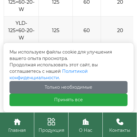
125×60-20-
125
60
20
W
YLD-
125×60-20-
125
60
20
W
YLD-
Мы используем файлы cookie для улучшения
вашего опыта просмотра.
125×60-20-
125
60
20
Продолжая использовать этот сайт, вы
W
соглашаетесь с нашей
Политикой
конфиденциальности.
YLD-
140×50-20-
140
50
20
Только необходимые
W
Принять все
YLD-
140×50-20-
140
50
20




W
Главная
Продукция
О Нас
Контакты
YLD-