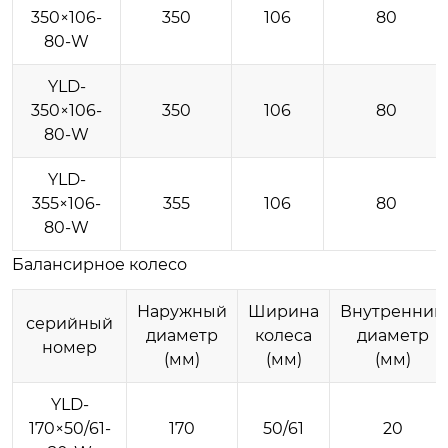
350×106-
350
106
80
80-W
YLD-
350×106-
350
106
80
80-W
YLD-
355×106-
355
106
80
80-W
Балансирное колесо
Наружный
Ширина
Внутренний
серийный
диаметр
колеса
диаметр
номер
(мм)
(мм)
(мм)
YLD-
170×50/61-
170
50/61
20