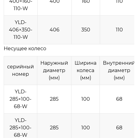
400×160-
400
160
110
110-W
YLD-
406×350-
406
350
110
110-W
Несущее колесо
Наружный
Ширина
Внутренний
серийный
диаметр
колеса
диаметр
номер
(мм)
(мм)
(мм)
YLD-
285×100-
285
100
68
68-W
YLD-
285×100-
285
100
68
68-W