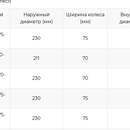
лесо
ый
Наружный
Ширина колеса
Вну
диаметр (мм)
(мм)
диа
5-
230
75
0-
211
70
0-
230
70
5-
230
75
5-
230
75