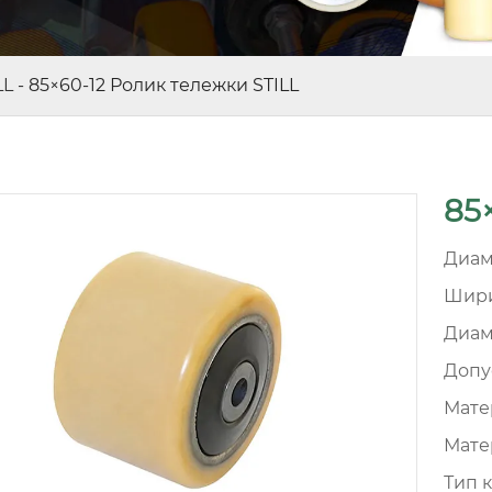
LL
-
85×60-12 Ролик тележки STILL
85
Диам
Шири
Диам
Допу
Матер
Мате
Тип 