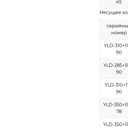
45
Несущее ко
серийн
номер
YLD-310×1
90
YLD-285×1
90
YLD-310×1
90
YLD-350×1
78
YLD-350×1