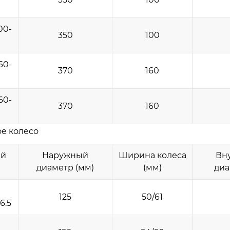
00-
350
100
60-
370
160
60-
370
160
е колесо
ый
Наружный
Ширина колеса
Вн
диаметр (мм)
(мм)
диа
125
50/61
6.5