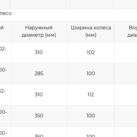
лесо
ый
Наружный
Ширина колеса
Вн
диаметр (мм)
(мм)
диа
02-
310
102
00-
285
100
12-
310
112
00-
350
100
00-
350
100