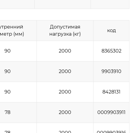
утренний
Допустимая
код
метр (мм)
нагрузка (кг)
90
2000
8365302
90
2000
9903910
90
2000
8428131
78
2000
0009903911
78
2000
0009903916