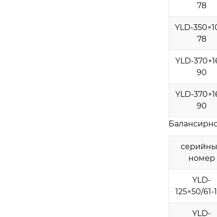
78
YLD-350×1
78
YLD-370×1
90
YLD-370×1
90
Балансирно
серийн
номер
YLD-
125×50/61-1
YLD-