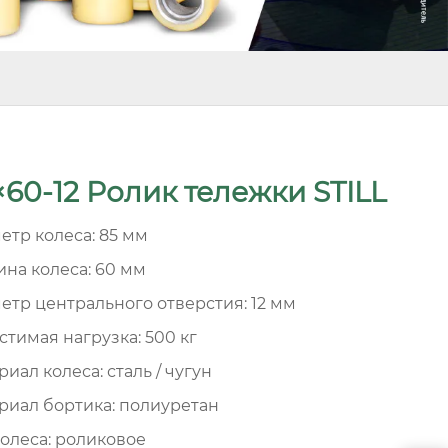
×60-12 Ролик тележки STILL
етр колеса: 85 мм
на колеса: 60 мм
етр центрального отверстия: 12 мм
стимая нагрузка: 500 кг
иал колеса: сталь / чугун
риал бортика: полиуретан
колеса: роликовое