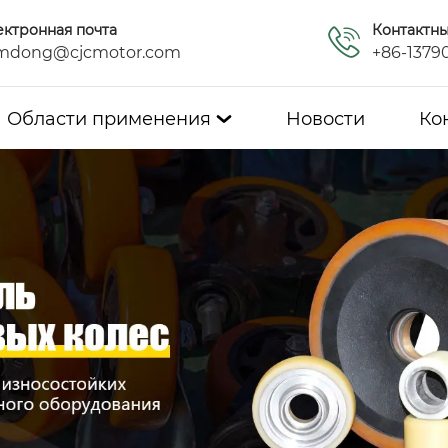
ектронная почта
Контактн
mdong@cjcmotor.com
+86-1379
Области применения
Новости
Ко
