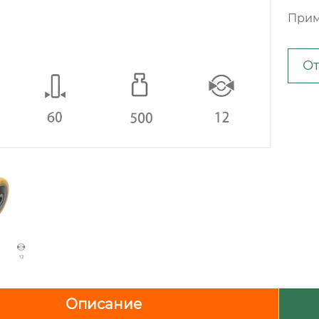
Прим
От
Описание