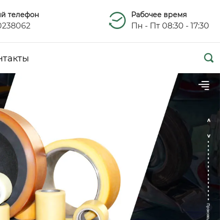
ый телефон
Рабочее время
0238062
Пн - Пт 08:30 - 17:30

нтакты