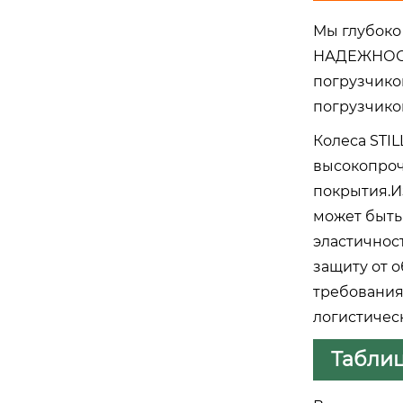
Мы глубоко
НАДЕЖНОСТ
погрузчико
погрузчико
Колеса STIL
высокопроч
покрытия.И
может быть
эластичнос
защиту от 
требования
логистичес
Таблиц