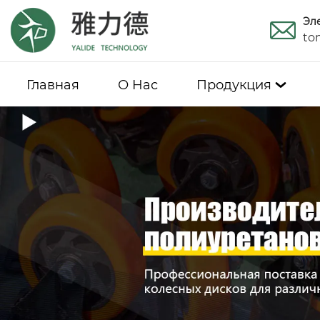
Эл
to
Главная
О Hас
Продукция
