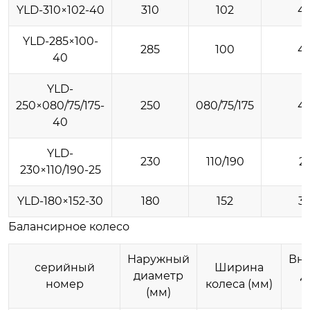
YLD-310×102-40
310
102
4
YLD-285×100-
285
100
4
40
YLD-
250×080/75/175-
250
080/75/175
4
40
YLD-
230
110/190
2
230×110/190-25
YLD-180×152-30
180
152
3
Балансирное колесо
Наружный
Вн
серийный
Ширина
диаметр
д
номер
колеса (мм)
(мм)