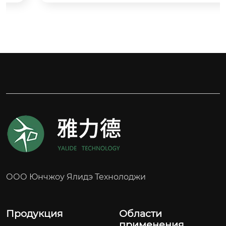
Материал бортика: полиуретан

Тип колеса: ведущее колесо

Применимое оборудование: Вилочный погру
зчик CROWN
ООО Юнчжоу Ялидэ Технолоджи
Продукция
Области
применения