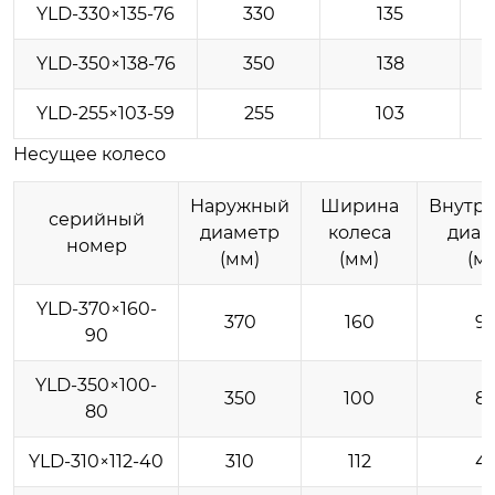
YLD-330×135-76
330
135
YLD-350×138-76
350
138
YLD-255×103-59
255
103
Несущее колесо
Наружный
Ширина
Внутр
серийный
диаметр
колеса
диам
номер
(мм)
(мм)
(м
YLD-370×160-
370
160
9
90
YLD-350×100-
350
100
8
80
YLD-310×112-40
310
112
4