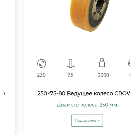
250×75-80 Ведущее колесо CROWN
Диаметр колеса: 250 мм

Ширина колеса: 75 мм

Диаметр центрального отверстия: 80 мм

Подробнее 🡥
Допустимая нагрузка: 2000 кг

Материал колеса: сталь / чугун
