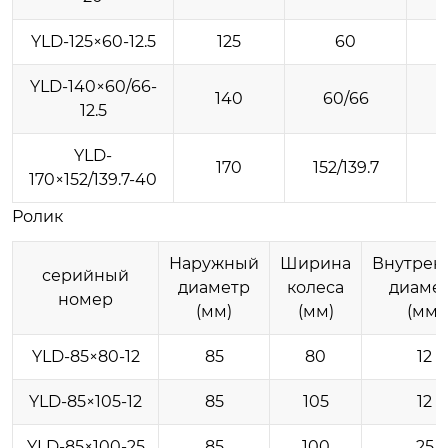
YLD-125×60-12.5
125
60
YLD-140×60/66-
140
60/66
12.5
YLD-
170
152/139.7
170×152/139.7-40
Ролик
Наружный
Ширина
Внутрен
серийный
диаметр
колеса
диаме
номер
(мм)
(мм)
(мм)
YLD-85×80-12
85
80
12
YLD-85×105-12
85
105
12
YLD-85×100-25
85
100
25