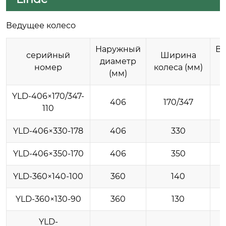
Ведущее колесо
Наружный
Вн
серийный
Ширина
диаметр
номер
колеса (мм)
(мм)
YLD-406×170/347-
406
170/347
110
YLD-406×330-178
406
330
YLD-406×350-170
406
350
YLD-360×140-100
360
140
YLD-360×130-90
360
130
YLD-