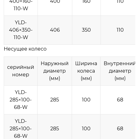
400×160-
400
160
110
110-W
YLD-
406×350-
406
350
110
110-W
Несущее колесо
Наружный
Ширина
Внутренний
серийный
диаметр
колеса
диаметр
номер
(мм)
(мм)
(мм)
YLD-
285×100-
285
100
68
68-W
YLD-
285×100-
285
100
68
68-W