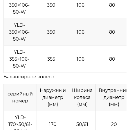
350×106-
350
106
80
80-W
YLD-
350×106-
350
106
80
80-W
YLD-
355×106-
355
106
80
80-W
Балансирное колесо
Наружный
Ширина
Внутренний
серийный
диаметр
колеса
диаметр
номер
(мм)
(мм)
(мм)
YLD-
170×50/61-
170
50/61
20