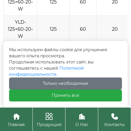
125×60-20-
125
60
20
W
YLD-
125×60-20-
125
60
20
W
YLD-
Мы используем файлы cookie для улучшения
вашего опыта просмотра.
125×60-20-
125
60
20
Продолжая использовать этот сайт, вы
W
соглашаетесь с нашей
Политикой
конфиденциальности.
YLD-
140×50-20-
140
50
20
Только необходимые
W
Принять все
YLD-
140×50-20-
140
50
20




W
Главная
Продукция
О Нас
Контакты
YLD-