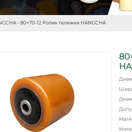
NGCHA
-
80×70-12 Ролик тележки HANGCHA
80
HA
Диам
Шири
Диам
Допу
Матер
Мате