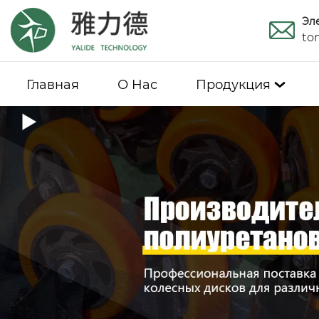
Эл
to
Главная
О Hас
Продукция
