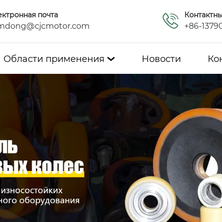
ектронная почта
Контактн
mdong@cjcmotor.com
+86-1379
Области применения
Новости
Ко
