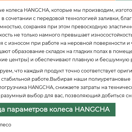
е колеса HANGCHA, которые мы производим, изгот
 в сочетании с передовой технологией заливки, бла
мностью, сохраняя при этом превосходную эластичн
кость не только намного превышает износостойкость
я с износом при работе на неровной поверхности и 
ют образование складок на гладких полах в помещен
кие центры) и обеспечивают плавную и бесшумную ра
руем, что каждый продукт точно соответствует ор
и стабильной работе.Выбирая наши полиуретановые 
погрузчика HANGCHA, снижаете затраты на техниче
о разумный выбор для вас, позволяющий добиться с
ца параметров колеса HANGCHA
лесо