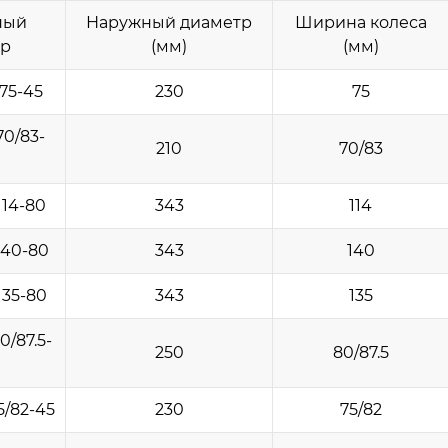
ный
Наружный диаметр
Ширина колеса
р
(мм)
(мм)
75-45
230
75
70/83-
210
70/83
114-80
343
114
140-80
343
140
135-80
343
135
0/87.5-
250
80/87.5
5/82-45
230
75/82