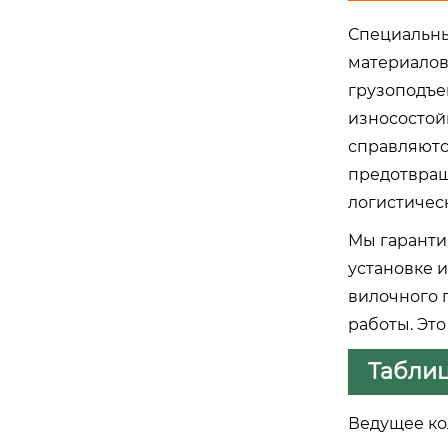
Специальны
материалов
грузоподъе
износостой
справляютс
предотвраща
логистичес
Мы гаранти
установке 
вилочного 
работы. Эт
Табли
Ведущее ко