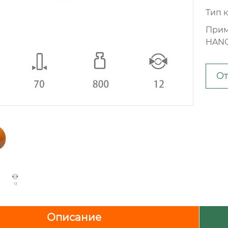
Тип 
Прим
HAN
От
Описание