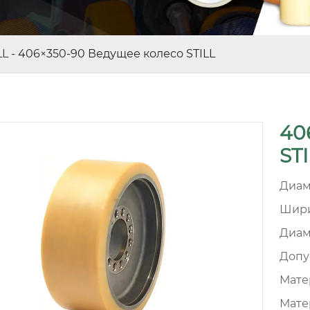
LL
-
406×350-90 Ведущее колесо STILL
40
STI
Диам
Шири
Диам
Допу
Матер
Мате