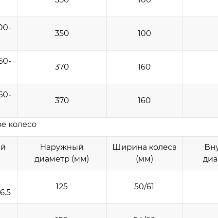
00-
350
100
60-
370
160
60-
370
160
е колесо
ый
Наружный
Ширина колеса
Вн
диаметр (мм)
(мм)
диа
125
50/61
6.5