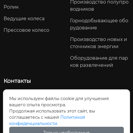
Производство полупро
Ролик
водников
Ведущие колеса
Горнодобывающее обо
рудование
Прессовое колесо
Производство новых и
сточников энергии
Оборудование для пар
ков развлечений
Контакты
Северный участок проспекта Яоду, посёлок Тоцзян, Ц
Мы используем файлы cookie для улучшения
зянхуа-Яоский автономный уезд, город Юнчжоу, провин
вашего опыта просмотра.
ция Хунань, Китай
Продолжая использовать этот сайт, вы
Телефон: +86-13790238062
соглашаетесь с нашей
Политикой
конфиденциальности.
Эл. почта:
tomdong@cjcmotor.com
Только необходимые