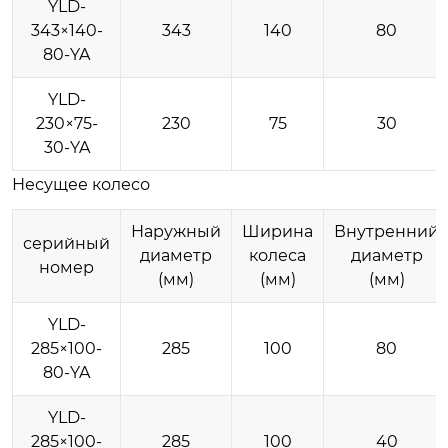
YLD-
343×140-
343
140
80
80-YA
YLD-
230×75-
230
75
30
30-YA
Несущее колесо
Наружный
Ширина
Внутренний
серийный
диаметр
колеса
диаметр
номер
(мм)
(мм)
(мм)
YLD-
285×100-
285
100
80
80-YA
YLD-
285×100-
285
100
40