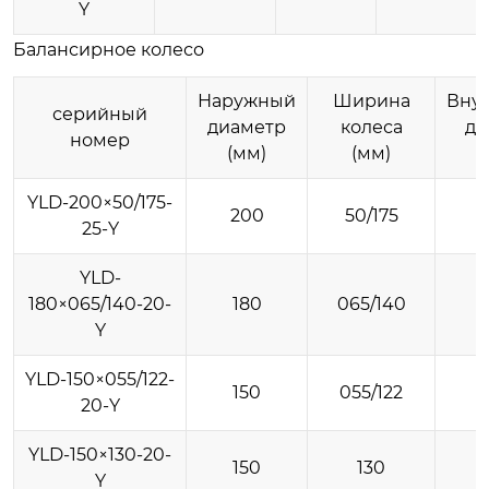
Y
Балансирное колесо
Наружный
Ширина
Вну
серийный
диаметр
колеса
ди
номер
(мм)
(мм)
YLD-200×50/175-
200
50/175
25-Y
YLD-
180×065/140-20-
180
065/140
Y
YLD-150×055/122-
150
055/122
20-Y
YLD-150×130-20-
150
130
Y