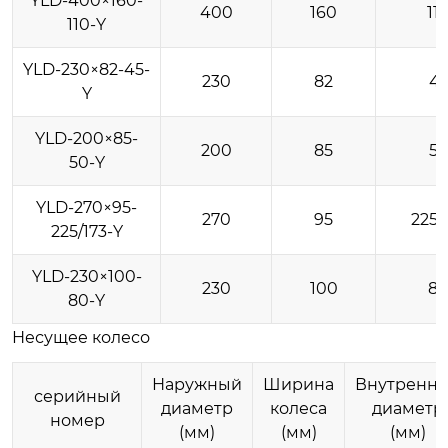
YLD-400×160-
400
160
11
110-Y
YLD-230×82-45-
230
82
4
Y
YLD-200×85-
200
85
5
50-Y
YLD-270×95-
270
95
225/
225/173-Y
YLD-230×100-
230
100
8
80-Y
Несущее колесо
Наружный
Ширина
Внутренн
серийный
диаметр
колеса
диаметр
номер
(мм)
(мм)
(мм)