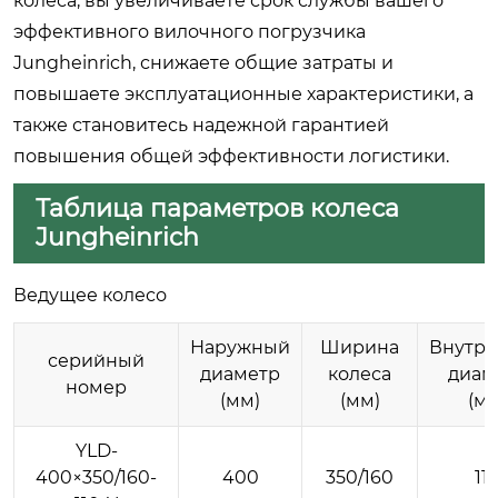
колеса, вы увеличиваете срок службы вашего
эффективного вилочного погрузчика
Jungheinrich, снижаете общие затраты и
повышаете эксплуатационные характеристики, а
также становитесь надежной гарантией
повышения общей эффективности логистики.
Таблица параметров колеса
Jungheinrich
Ведущее колесо
Наружный
Ширина
Внутр
серийный
диаметр
колеса
диам
номер
(мм)
(мм)
(мм
YLD-
400×350/160-
400
350/160
11