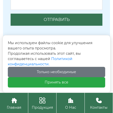
Мы используем файлы cookie для улучшения
вашего опыта просмотра.
Сопутствующие популярные
Продолжая использовать этот сайт, вы
соглашаетесь с нашей
Политикой
продукты
конфиденциальности.
Только необходимые
Принять все




Главная
Продукция
О Нас
Контакты