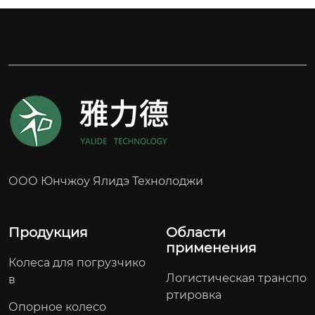
сокое сопротивление качению、Высокая груз
оподъемность

Материал ступицы: QT450

Твердость: 93А±2

Грузоподъемность: 2700 кг

Бренд: KION

Область применения: Складской электропогр
узчик
ООО Юнчжоу Ялидэ Технолоджи
Продукция
Области
применения
Колеса для погрузчико
Логистическая транспо
в
ртировка
Опорное колесо