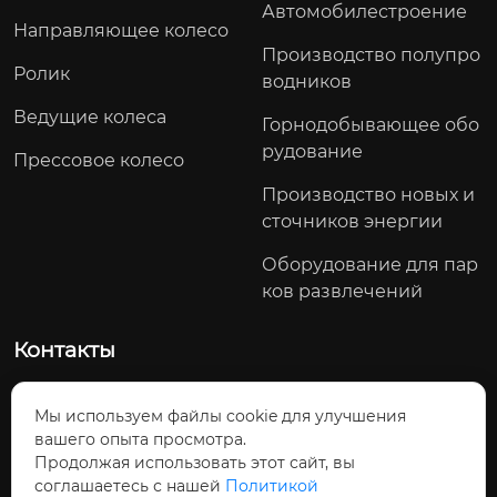
Автомобилестроение
Направляющее колесо
Производство полупро
Ролик
водников
Ведущие колеса
Горнодобывающее обо
рудование
Прессовое колесо
Производство новых и
сточников энергии
Оборудование для пар
ков развлечений
Контакты
Северный участок проспекта Яоду, посёлок Тоцзян, Ц
Мы используем файлы cookie для улучшения
зянхуа-Яоский автономный уезд, город Юнчжоу, провин
вашего опыта просмотра.
ция Хунань, Китай
Продолжая использовать этот сайт, вы
Телефон: +86-13790238062
соглашаетесь с нашей
Политикой