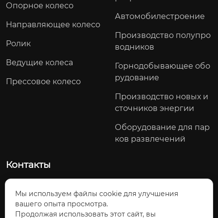
Опорное колесо
Автомобилестроение
Направляющее колесо
Производство полупро
Ролик
водников
Ведущие колеса
Горнодобывающее обо
рудование
Прессовое колесо
Производство новых и
сточников энергии
Оборудование для пар
ков развлечений
Контакты
Северный участок проспекта Яоду, посёлок Тоцзян, Ц
Мы используем файлы cookie для улучшения
зянхуа-Яоский автономный уезд, город Юнчжоу, провин
вашего опыта просмотра.
ция Хунань, Китай
Продолжая использовать этот сайт, вы