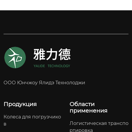
Применимое оборудование: Вилочный погру
зчик JUNGHEINRICH
ООО Юнчжоу Ялидэ Технолоджи
Продукция
Области
применения
Колеса для погрузчико
Логистическая транспо
в
ртировка