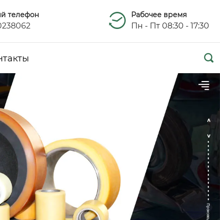
ый телефон
Рабочее время
0238062
Пн - Пт 08:30 - 17:30

нтакты