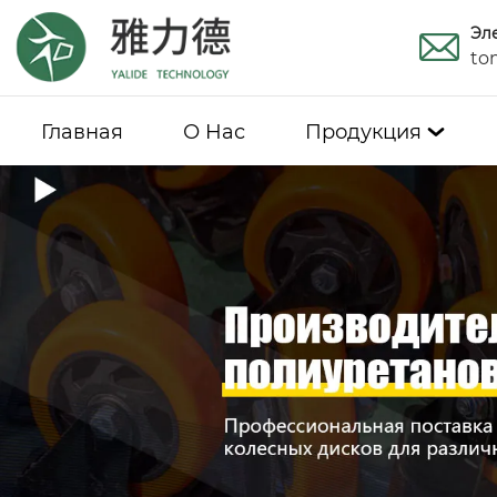
Эл
to
Главная
О Hас
Продукция
