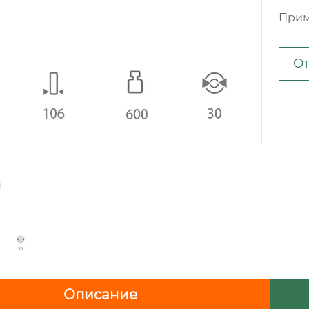
Прим
От
Описание