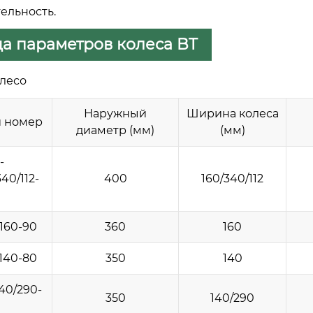
ельность.
а параметров колеса BT
лесо
Наружный
Ширина колеса
 номер
диаметр (мм)
(мм)
-
40/112-
400
160/340/112
160-90
360
160
140-80
350
140
40/290-
350
140/290