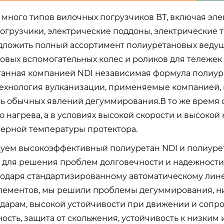
 много типов вилочных погрузчиков BT, включая эл
огрузчики, электрические поддоны, электрические т
ложить полный ассортимент полиуретановых ведущи
овых вспомогательных колес и роликов для тележек
танная компанией NDI независимая формула полиур
технология вулканизации, применяемые компанией,
ть обычных явлений дегуммирования.В то же время 
о нагрева, а в условиях высокой скорости и высокой
мерной температуры протектора.
уем высокоэффективный полиуретан NDI и полиуре
 для решения проблем долговечности и надежности,
годаря стандартизированному автоматическому лин
лементов, мы решили проблемы дегуммирования, низ
ударам, высокой устойчивости при движении и сопр
ость, защита от скольжения, устойчивость к низким