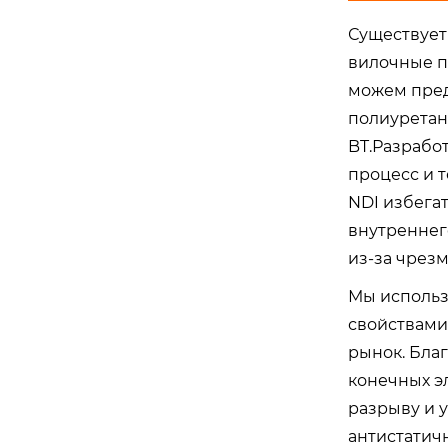
Существует
вилочные п
можем пред
полиуретан
BT.Разрабо
процесс и 
NDI избега
внутреннег
из-за чрез
Мы использ
свойствами
рынок. Бла
конечных э
разрыву и 
антистатичн