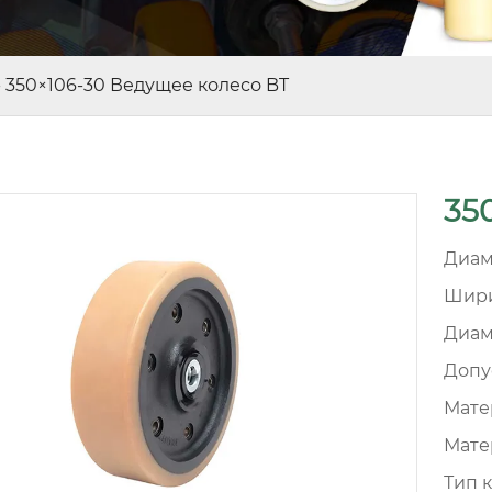
-
350×106-30 Ведущее колесо BT
35
Диам
Шири
Диам
Допу
Матер
Мате
Тип 