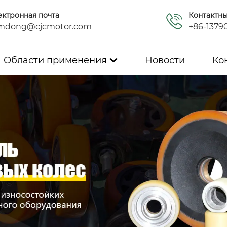
ектронная почта
Контактн
mdong@cjcmotor.com
+86-1379
Области применения
Новости
Ко
