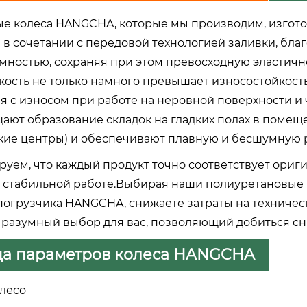
е колеса HANGCHA, которые мы производим, изгот
 в сочетании с передовой технологией заливки, бла
мностью, сохраняя при этом превосходную эластичн
кость не только намного превышает износостойкость
я с износом при работе на неровной поверхности и 
ют образование складок на гладких полах в помещен
кие центры) и обеспечивают плавную и бесшумную ра
руем, что каждый продукт точно соответствует ор
и стабильной работе.Выбирая наши полиуретановые 
погрузчика HANGCHA, снижаете затраты на техниче
о разумный выбор для вас, позволяющий добиться с
ца параметров колеса HANGCHA
лесо