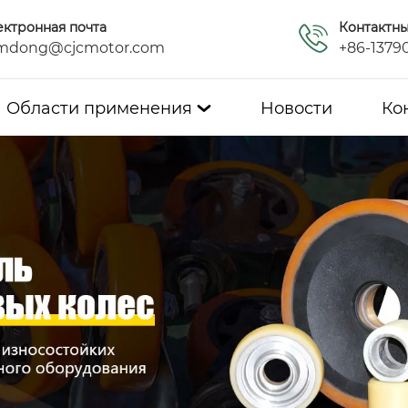
ектронная почта
Контактн
mdong@cjcmotor.com
+86-1379
Области применения
Новости
Ко
