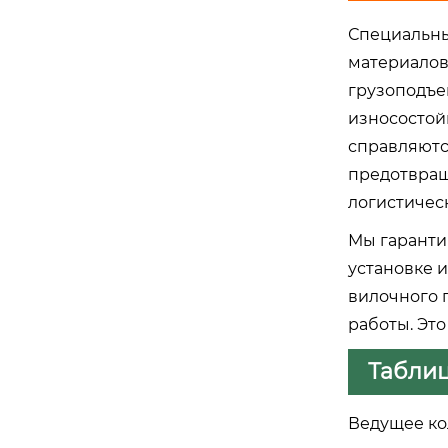
Специальны
материалов
грузоподъе
износостой
справляютс
предотвраща
логистичес
Мы гаранти
установке 
вилочного 
работы. Эт
Табли
Ведущее ко