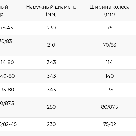
ный
Наружный диаметр
Ширина колеса
р
(мм)
(мм)
75-45
230
75
70/83-
210
70/83
114-80
343
114
140-80
343
140
135-80
343
135
0/87.5-
250
80/87.5
5/82-45
230
75/82