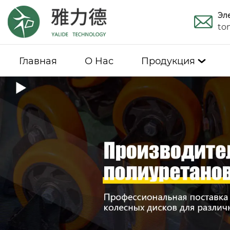
Эл
to
Главная
О Hас
Продукция
