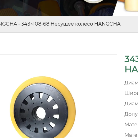
NGCHA
-
343×108-68 Несущее колесо HANGCHA
34
HA
Диам
Шири
Диам
Допу
Матер
Мате