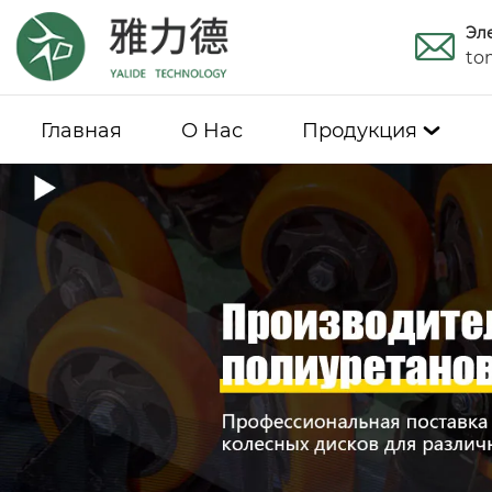
Эл
to
Главная
О Hас
Продукция
