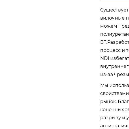
Существует
вилочные п
можем пред
полиуретан
BT.Разрабо
процесс и 
NDI избега
внутреннег
из-за чрез
Мы использ
свойствами
рынок. Бла
конечных э
разрыву и 
антистатичн