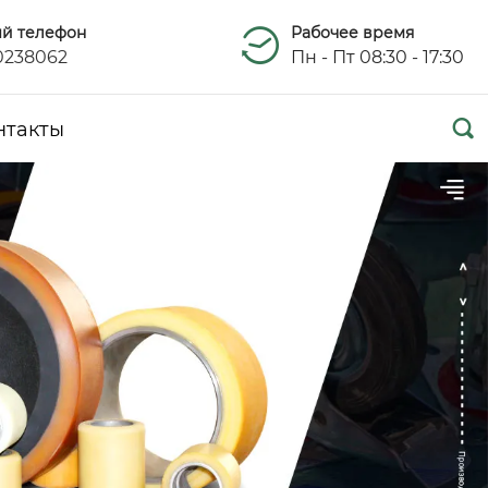
ый телефон
Рабочее время
0238062
Пн - Пт 08:30 - 17:30

нтакты