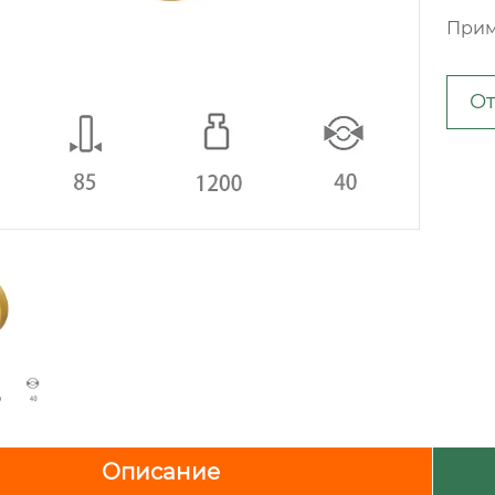
Прим
От
Описание