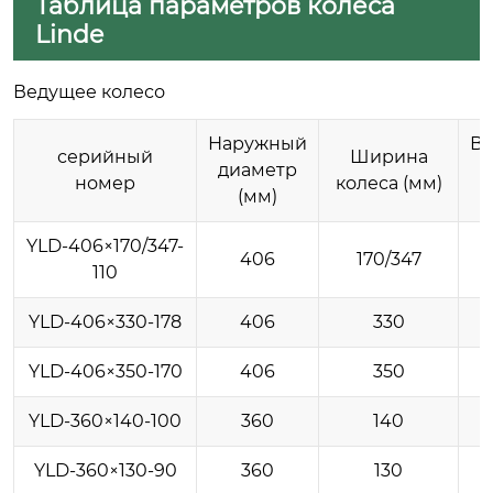
Таблица параметров колеса
Linde
Ведущее колесо
Наружный
Вн
серийный
Ширина
диаметр
номер
колеса (мм)
(мм)
YLD-406×170/347-
406
170/347
110
YLD-406×330-178
406
330
YLD-406×350-170
406
350
YLD-360×140-100
360
140
YLD-360×130-90
360
130