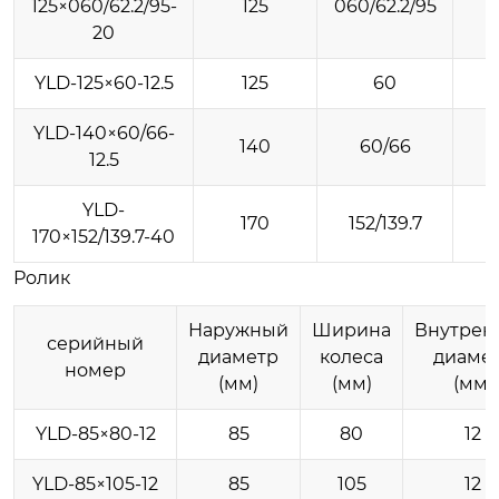
125×060/62.2/95-
125
060/62.2/95
20
YLD-125×60-12.5
125
60
YLD-140×60/66-
140
60/66
12.5
YLD-
170
152/139.7
170×152/139.7-40
Ролик
Наружный
Ширина
Внутрен
серийный
диаметр
колеса
диаме
номер
(мм)
(мм)
(мм)
YLD-85×80-12
85
80
12
YLD-85×105-12
85
105
12