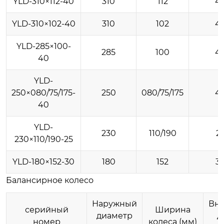
YLD-310×112-40
310
112
4
YLD-310×102-40
310
102
4
YLD-285×100-
285
100
4
40
YLD-
250×080/75/175-
250
080/75/175
4
40
YLD-
230
110/190
2
230×110/190-25
YLD-180×152-30
180
152
3
Балансирное колесо
Наружный
Вн
серийный
Ширина
диаметр
д
номер
колеса (мм)