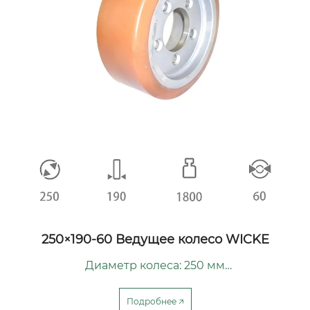
125×60-20Ролик тележки JUNGHEINRICH
Диаметр колеса: 125 мм

Ширина колеса: 60 мм

Диаметр центрального отверстия: 25 мм

Подробнее 🡥