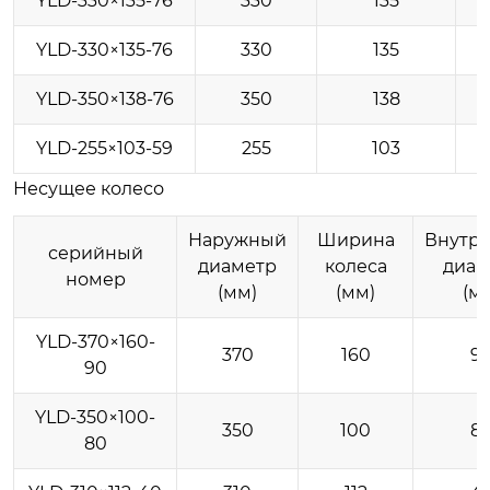
YLD-330×135-76
330
135
YLD-330×135-76
330
135
YLD-350×138-76
350
138
YLD-255×103-59
255
103
Несущее колесо
Наружный
Ширина
Внутр
серийный
диаметр
колеса
диам
номер
(мм)
(мм)
(м
YLD-370×160-
370
160
9
90
YLD-350×100-
350
100
8
80