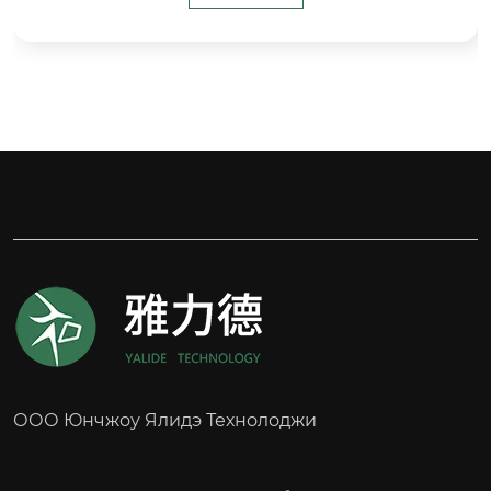
Допустимая нагрузка: 600 кг

Материал колеса: сталь / чугун

Материал бортика: полиуретан

Тип колеса: вспомогательное колесо

Применимое оборудование: Вилочный погру
зчик JUNGHEINRICH
ООО Юнчжоу Ялидэ Технолоджи