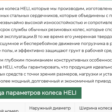
е колеса HELI, которые мы производим, изготовлен
ных стальных сердечников, которые объединены с
резвычайно высокой износостойкостью и сопротивлен
срок службы обычных резиновых колес, которые с
й эксплуатации.В то же время его умеренная твердо
есшумное и бесперебойное движение погрузчика в р
 полы, и эффективно защищают грунт в рабочей сре
м глубоким пониманием конструктивных особеннос
в HELI, чтобы гарантировать, что продукция идеаль
ых средств с точки зрения размеров, нагрузки и ус
более мощный, долговечный и экономичный привод 
а параметров колеса HELI
Наружный диаметр
Ширина колес
ый номер