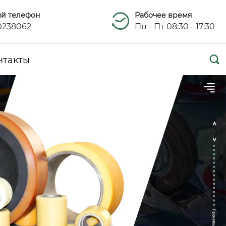
ый телефон
Рабочее время
0238062
Пн - Пт 08:30 - 17:30

нтакты