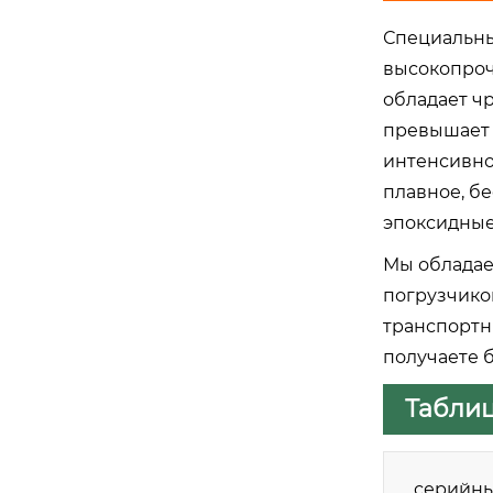
Специальны
высокопроч
обладает ч
превышает 
интенсивно
плавное, б
эпоксидные
Мы обладае
погрузчико
транспортн
получаете 
Таблиц
серийн