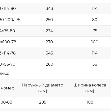
3×114-80
343
114
80-200/175
250
80
4×75-80
234
75
0×100-78
270
100
3×114-78
343
114
0×56-70
260
56
лесо
Наружный диаметр
Ширина колеса
 номер
(мм)
(мм)
108-68
285
108