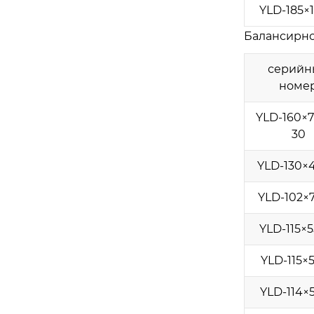
YLD-185×
Балансирно
серийн
номе
YLD-160×7
30
YLD-130×
YLD-102×7
YLD-115×5
YLD-115×5
YLD-114×5