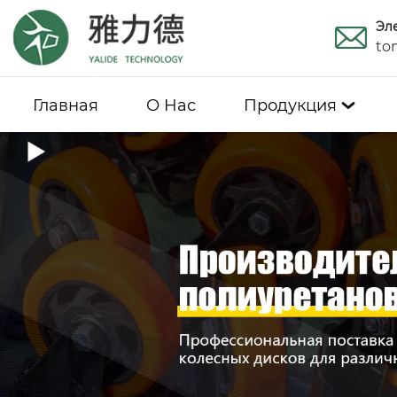
Эл
to
Главная
О Hас
Продукция
