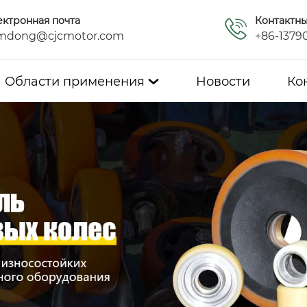
ектронная почта
Контактн
mdong@cjcmotor.com
+86-1379
Области применения
Новости
Ко
