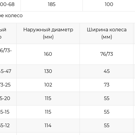
100-68
185
100
е колесо
ый
Наружный диаметр
Ширина колеса
р
(мм)
(мм)
6/73-
160
76/73
45-47
130
45
3-25
102
73
5-20
115
55
5-15
115
55
5-12
114
55