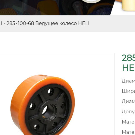
I
-
285×100-68 Ведущее колесо HELI
28
HE
Диам
Шири
Диам
Допу
Матер
Мате