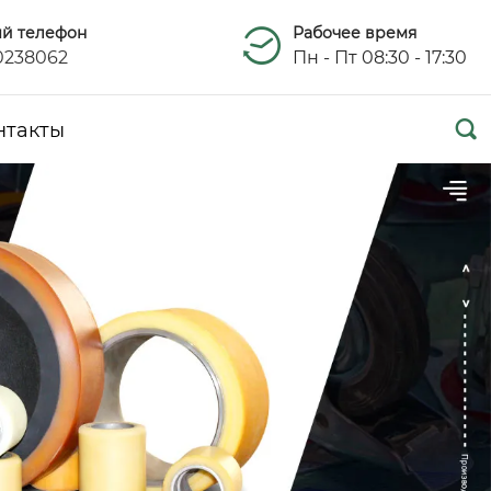
ый телефон
Рабочее время
0238062
Пн - Пт 08:30 - 17:30

нтакты