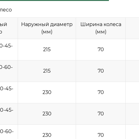
лесо
ный
Наружный диаметр
Ширина колеса
р
(мм)
(мм)
0-45-
215
70
0-60-
215
70
0-45-
230
70
0-45-
230
70
0-60-
230
70