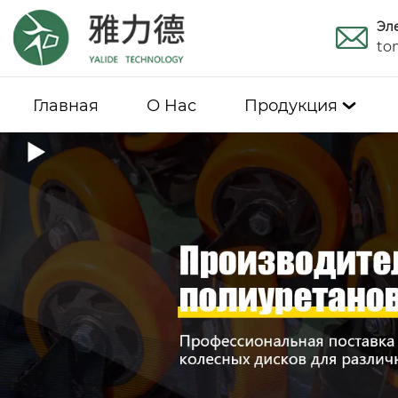
Эл
to
Главная
О Hас
Продукция
