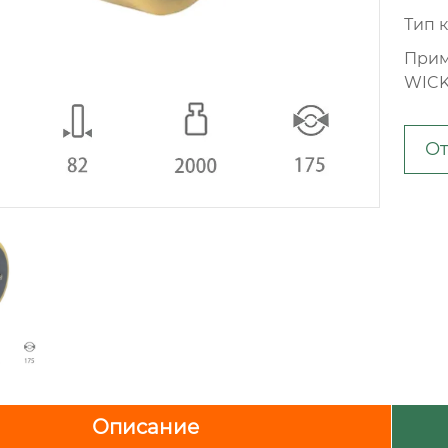
Тип 
Прим
WIC
От
Описание