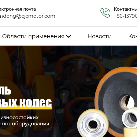
ектронная почта
Контактн
mdong@cjcmotor.com
+86-1379
Области применения
Новости
Ко
