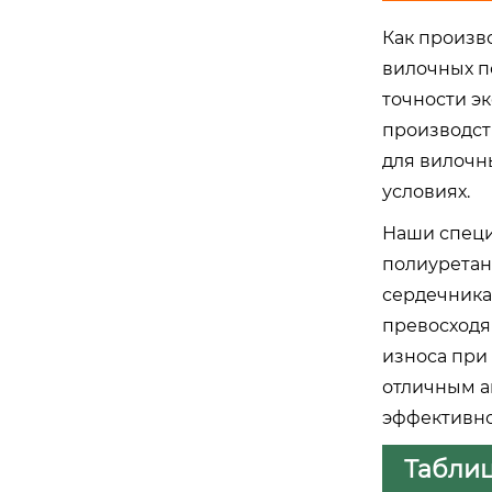
Как произв
вилочных п
точности э
производст
для вилочн
условиях.
Наши специ
полиуретан
сердечника
превосходя
износа при
отличным а
эффективно
Таблиц