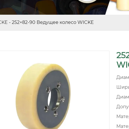
CKE
-
252×82-90 Ведущее колесо WICKE
25
WI
Диам
Шири
Диам
Допу
Матер
Мате