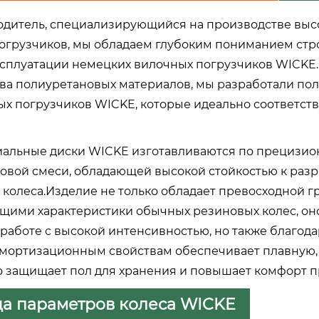
одитель, специализирующийся на производстве выс
огрузчиков, мы обладаем глубоким пониманием стро
ксплуатации немецких вилочных погрузчиков WICKE.
ва полиуретановых материалов, мы разработали по
ых погрузчиков WICKE, которые идеально соответст
альные диски WICKE изготавливаются по прецизио
овой смеси, обладающей высокой стойкостью к разр
 колеса.Изделие не только обладает превосходной 
щими характеристики обычных резиновых колес, он
 работе с высокой интенсивностью, но также благо
мортизационным свойствам обеспечивает плавную, 
 защищает пол для хранения и повышает комфорт п
а параметров колеса WICKE