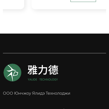
Допустимая нагрузка: 600 кг

Материал колеса: сталь / чугун

Материал бортика: полиуретан

Тип колеса: роликовое

Применимое оборудование: Вилочный погру
зчик STILL
ООО Юнчжоу Ялидэ Технолоджи