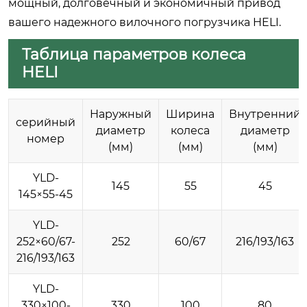
мощный, долговечный и экономичный привод
вашего надежного вилочного погрузчика HELI.
Таблица параметров колеса
HELI
Наружный
Ширина
Внутренний
серийный
диаметр
колеса
диаметр
номер
(мм)
(мм)
(мм)
YLD-
145
55
45
145×55-45
YLD-
252×60/67-
252
60/67
216/193/163
216/193/163
YLD-
330×100-
330
100
80