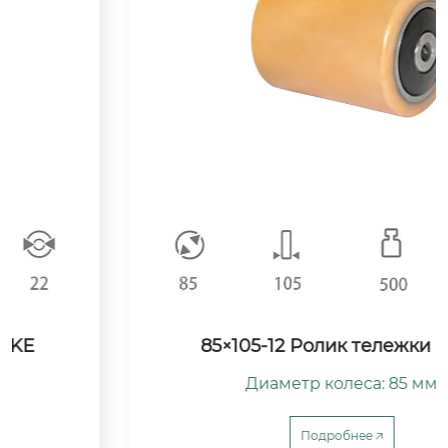
85×105-12 Ролик тележки STILL
Диаметр колеса: 85 мм

Ширина колеса: 105 мм / 110 мм

Диаметр центрального отверстия: 12 мм

Подробнее 🡥