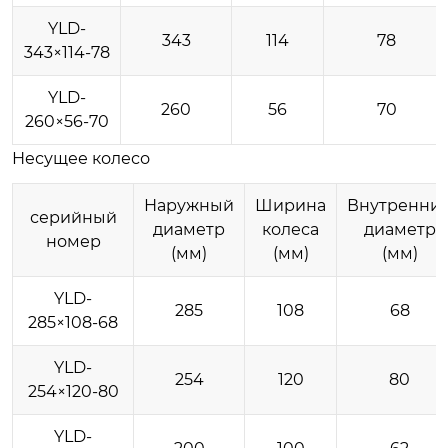
YLD-
343
114
78
343×114-78
YLD-
260
56
70
260×56-70
Несущее колесо
Наружный
Ширина
Внутренни
серийный
диаметр
колеса
диаметр
номер
(мм)
(мм)
(мм)
YLD-
285
108
68
285×108-68
YLD-
254
120
80
254×120-80
YLD-