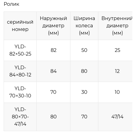
Ролик
Наружный
Ширина
Внутренний
серийный
диаметр
колеса
диаметр
номер
(мм)
(мм)
(мм)
YLD-
82
50
25
82×50-25
YLD-
84
80
12
84×80-12
YLD-
70
30
10
70×30-10
YLD-
80×70-
80
70
47/14
47/14