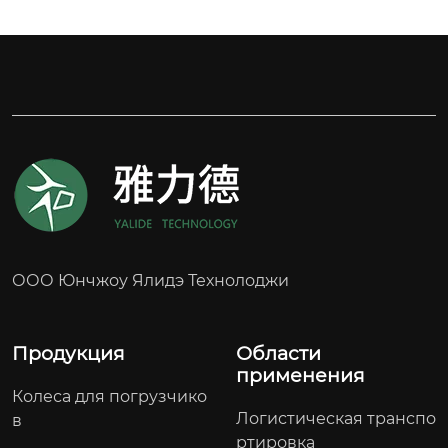
остях, высокопрочная износостойкость и высо
кая грузоподъемность

Материал ступицы:45#

Твердость: 93А±2

Грузоподъемность: 8T

Бренд: CRCC

Область применения:метрополитенные, авто
мобильные и железнодорожные туннели
ООО Юнчжоу Ялидэ Технолоджи
Продукция
Области
применения
Колеса для погрузчико
Логистическая транспо
в
ртировка