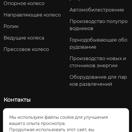
Опорное колесо
Автомобилестроение
Направляющее колесо
Производство полупро
Ролик
водников
Ведущие колеса
Горнодобывающее обо
рудование
Прессовое колесо
Производство новых и
сточников энергии
Оборудование для пар
ков развлечений
Контакты
Северный участок проспекта Яоду, посёлок Тоцзян, Ц
Мы используем файлы cookie для улучшения
зянхуа-Яоский автономный уезд, город Юнчжоу, провин
вашего опыта просмотра.
ция Хунань, Китай
Продолжая использовать этот сайт, вы