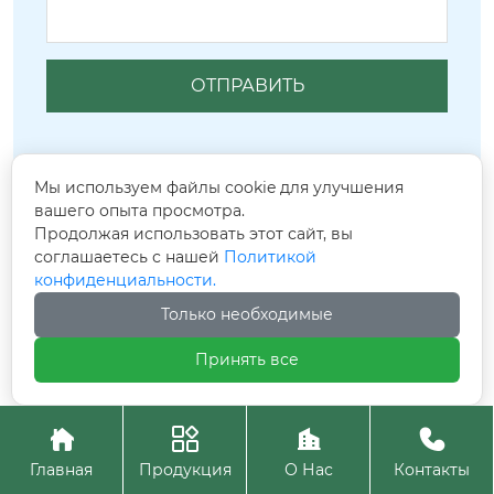
Мы используем файлы cookie для улучшения
вашего опыта просмотра.
Сопутствующие популярные
Продолжая использовать этот сайт, вы
соглашаетесь с нашей
Политикой
продукты
конфиденциальности.
Только необходимые
Принять все




Главная
Продукция
О Нас
Контакты