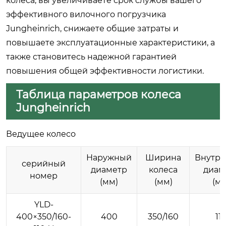
колеса, вы увеличиваете срок службы вашего
эффективного вилочного погрузчика
Jungheinrich, снижаете общие затраты и
повышаете эксплуатационные характеристики, а
также становитесь надежной гарантией
повышения общей эффективности логистики.
Таблица параметров колеса
Jungheinrich
Ведущее колесо
Наружный
Ширина
Внутр
серийный
диаметр
колеса
диам
номер
(мм)
(мм)
(мм
YLD-
400×350/160-
400
350/160
11