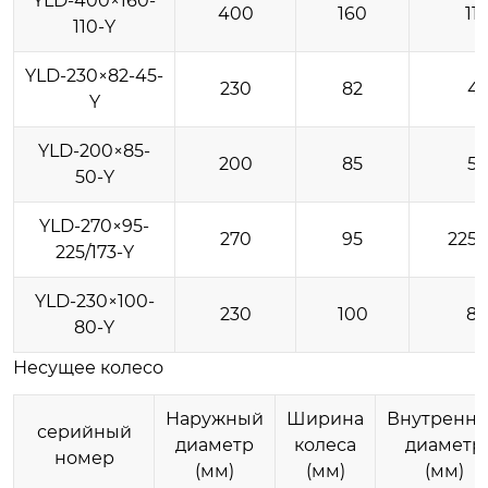
YLD-400×160-
400
160
11
110-Y
YLD-230×82-45-
230
82
4
Y
YLD-200×85-
200
85
5
50-Y
YLD-270×95-
270
95
225/
225/173-Y
YLD-230×100-
230
100
8
80-Y
Несущее колесо
Наружный
Ширина
Внутренн
серийный
диаметр
колеса
диаметр
номер
(мм)
(мм)
(мм)