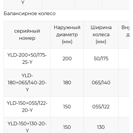
Y
Балансирное колесо
Наружный
Ширина
Вну
серийный
диаметр
колеса
ди
номер
(мм)
(мм)
YLD-200×50/175-
200
50/175
25-Y
YLD-
180×065/140-20-
180
065/140
Y
YLD-150×055/122-
150
055/122
20-Y
YLD-150×130-20-
150
130
Y