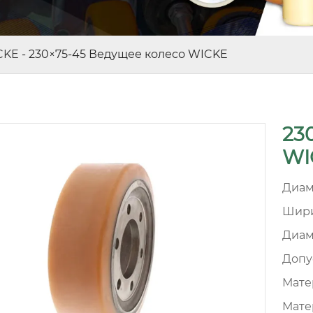
CKE
-
230×75-45 Ведущее колесо WICKE
23
WI
Диам
Шири
Диам
Допу
Матер
Мате