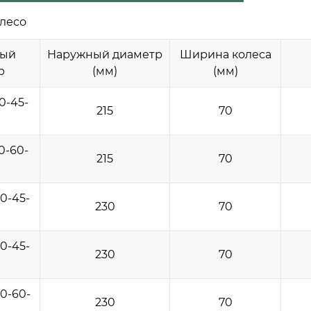
лесо
ный
Наружный диаметр
Ширина колеса
р
(мм)
(мм)
0-45-
215
70
0-60-
215
70
0-45-
230
70
0-45-
230
70
0-60-
230
70