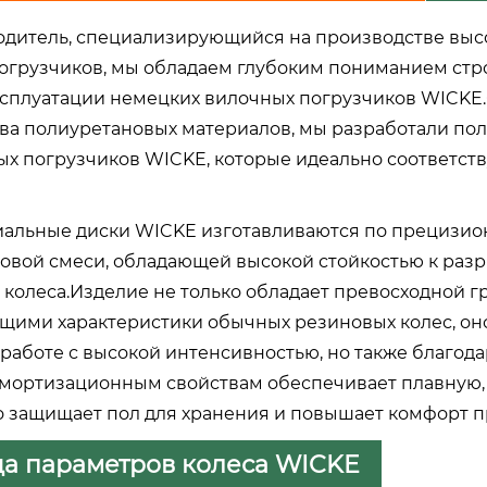
одитель, специализирующийся на производстве выс
огрузчиков, мы обладаем глубоким пониманием стро
ксплуатации немецких вилочных погрузчиков WICKE.
ва полиуретановых материалов, мы разработали по
ых погрузчиков WICKE, которые идеально соответст
альные диски WICKE изготавливаются по прецизио
овой смеси, обладающей высокой стойкостью к разр
 колеса.Изделие не только обладает превосходной 
щими характеристики обычных резиновых колес, он
 работе с высокой интенсивностью, но также благо
мортизационным свойствам обеспечивает плавную, 
 защищает пол для хранения и повышает комфорт п
а параметров колеса WICKE