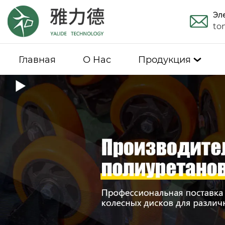
Эл
to
Главная
О Hас
Продукция
