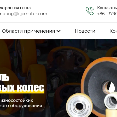
ектронная почта
Контактн
mdong@cjcmotor.com
+86-1379
Области применения
Новости
Ко
