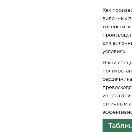
Как произв
вилочных п
точности э
производст
для вилочн
условиях.
Наши специ
полиуретан
сердечника
превосходя
износа при
отличным а
эффективно
Таблиц