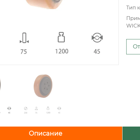
Тип 
Прим
WIC
От
Описание