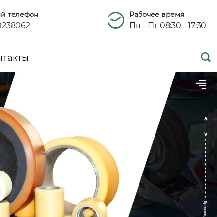
ый телефон
Рабочее время
0238062
Пн - Пт 08:30 - 17:30

нтакты