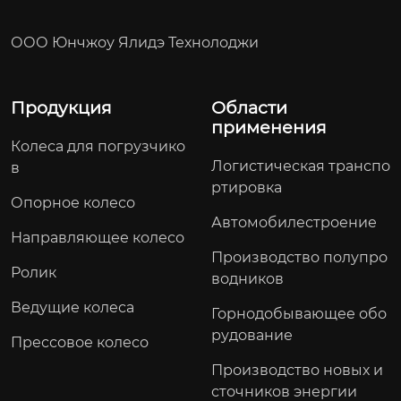
ых складах и логистике
ООО Юнчжоу Ялидэ Технолоджи
Продукция
Области
применения
Колеса для погрузчико
Логистическая транспо
в
ртировка
Опорное колесо
Автомобилестроение
Направляющее колесо
Производство полупро
Ролик
водников
Ведущие колеса
Горнодобывающее обо
рудование
Прессовое колесо
Производство новых и
сточников энергии