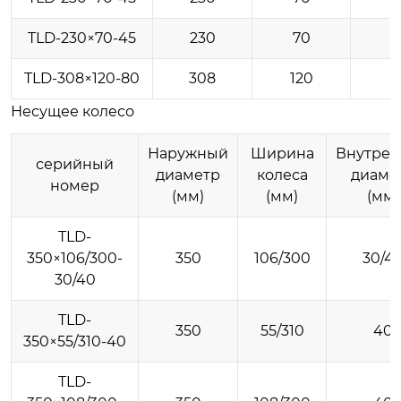
TLD-230×70-45
230
70
TLD-308×120-80
308
120
Несущее колесо
Наружный
Ширина
Внутре
серийный
диаметр
колеса
диаме
номер
(мм)
(мм)
(мм)
TLD-
350×106/300-
350
106/300
30/4
30/40
TLD-
350
55/310
40
350×55/310-40
TLD-