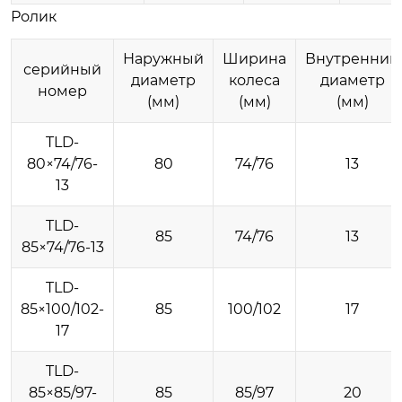
Ролик
Наружный
Ширина
Внутренний
серийный
диаметр
колеса
диаметр
номер
(мм)
(мм)
(мм)
TLD-
80×74/76-
80
74/76
13
13
TLD-
85
74/76
13
85×74/76-13
TLD-
85×100/102-
85
100/102
17
17
TLD-
85×85/97-
85
85/97
20