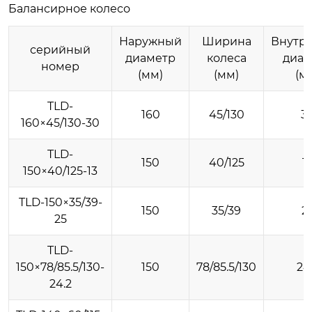
Балансирное колесо
Наружный
Ширина
Внутр
серийный
диаметр
колеса
диам
номер
(мм)
(мм)
(м
TLD-
160
45/130
3
160×45/130-30
TLD-
150
40/125
1
150×40/125-13
TLD-150×35/39-
150
35/39
2
25
TLD-
150×78/85.5/130-
150
78/85.5/130
24
24.2