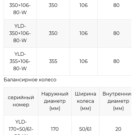
350×106-
350
106
80
80-W
YLD-
350×106-
350
106
80
80-W
YLD-
355×106-
355
106
80
80-W
Балансирное колесо
Наружный
Ширина
Внутренний
серийный
диаметр
колеса
диаметр
номер
(мм)
(мм)
(мм)
YLD-
170×50/61-
170
50/61
20