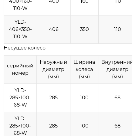
400×160-
400
160
110
110-W
YLD-
406×350-
406
350
110
110-W
Несущее колесо
Наружный
Ширина
Внутренний
серийный
диаметр
колеса
диаметр
номер
(мм)
(мм)
(мм)
YLD-
285×100-
285
100
68
68-W
YLD-
285×100-
285
100
68
68-W