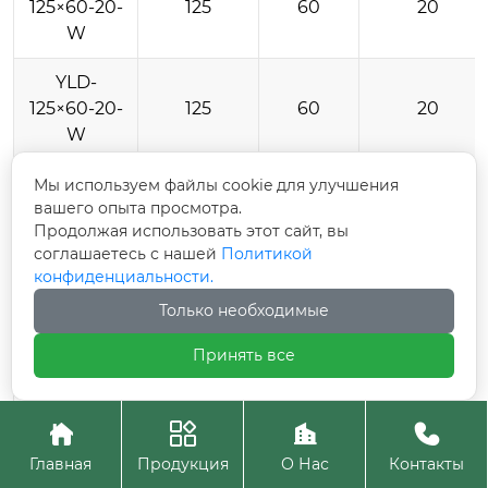
125×60-20-
125
60
20
W
YLD-
125×60-20-
125
60
20
W
YLD-
Мы используем файлы cookie для улучшения
вашего опыта просмотра.
125×60-20-
125
60
20
Продолжая использовать этот сайт, вы
W
соглашаетесь с нашей
Политикой
конфиденциальности.
YLD-
140×50-20-
140
50
20
Только необходимые
W
Принять все
YLD-
140×50-20-
140
50
20




W
Главная
Продукция
О Нас
Контакты
YLD-