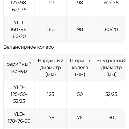
127×98-
127
98
62/17.5
62/17.5
YLD-
160×98-
160
98
80/20
80/20
Балансирное колесо
Наружный
Ширина
Внутренний
серийный
диаметр
колеса
диаметр
номер
(мм)
(мм)
(мм)
YLD-
125×50-
125
50
52/25
52/25
YLD-
178
76
30
178×76-30