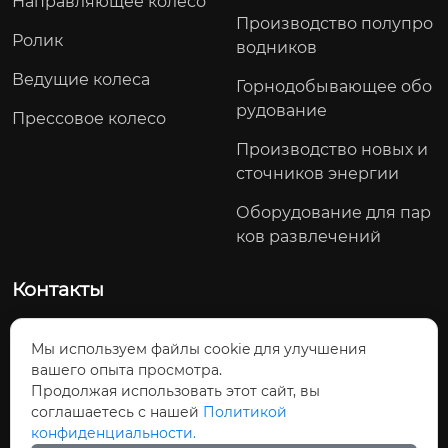
Направляющее колесо
Производство полупро
Ролик
водников
Ведущие колеса
Горнодобывающее обо
рудование
Прессовое колесо
Производство новых и
сточников энергии
Оборудование для пар
ков развлечений
Контакты
Северный участок проспекта Яоду, посёлок Тоцзян, Ц
Мы используем файлы cookie для улучшения
зянхуа-Яоский автономный уезд, город Юнчжоу, провин
вашего опыта просмотра.
ция Хунань, Китай
Продолжая использовать этот сайт, вы
Телефон: +86-13790238062
соглашаетесь с нашей
Политикой
конфиденциальности.
Эл. почта:
tomdong@cjcmotor.com