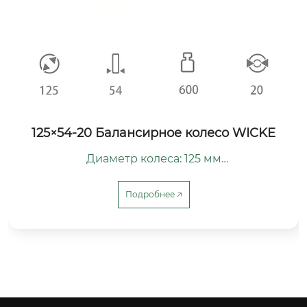
125×54-20 Балансирное колесо WICKE
Диаметр колеса: 125 мм

Ширина колеса: 54 мм

Диаметр центрального отверстия: 20 мм

Подробнее 🡥
Допустимая нагрузка: 600 кг

Материал колеса: сталь / чугун

Материал бортика: полиуретан

Тип колеса: вспомогательное колесо

Применимое оборудование: Вилочный погру
зчик WICKE