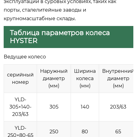
эксплуатации в суровых условиях, таких как
порты, сталелитейные заводы и
крупномасштабные склады.
Таблица параметров колеса
HYSTER
Ведущее колесо
Наружный
Ширина
Внутренний
серийный
диаметр
колеса
диаметр
номер
(мм)
(мм)
(мм)
YLD-
305×140-
305
140
203/63
203/63
YLD-
250
80
65
250×80-65