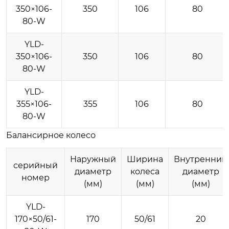
350×106-
350
106
80
80-W
YLD-
350×106-
350
106
80
80-W
YLD-
355×106-
355
106
80
80-W
Балансирное колесо
Наружный
Ширина
Внутренний
серийный
диаметр
колеса
диаметр
номер
(мм)
(мм)
(мм)
YLD-
170×50/61-
170
50/61
20