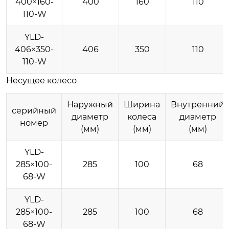
400×160-
400
160
110
110-W
YLD-
406×350-
406
350
110
110-W
Несущее колесо
Наружный
Ширина
Внутренний
серийный
диаметр
колеса
диаметр
номер
(мм)
(мм)
(мм)
YLD-
285×100-
285
100
68
68-W
YLD-
285×100-
285
100
68
68-W