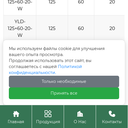
125×60-20-
125
60
20
W
YLD-
125×60-20-
125
60
20
W
YLD-
Мы используем файлы cookie для улучшения
вашего опыта просмотра.
125×60-20-
125
60
20
Продолжая использовать этот сайт, вы
W
соглашаетесь с нашей
Политикой
конфиденциальности.
YLD-
140×50-20-
140
50
20
Только необходимые
W
Принять все
YLD-
140×50-20-
140
50
20




W
Главная
Продукция
О Нас
Контакты
YLD-