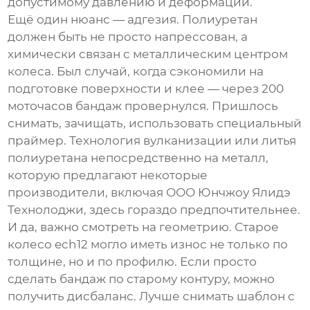
допустимому давлению и деформации.
Ещё один нюанс — адгезия. Полиуретан
должен быть не просто напрессован, а
химически связан с металлическим центром
колеса. Был случай, когда сэкономили на
подготовке поверхности и клее — через 200
моточасов бандаж провернулся. Пришлось
снимать, зачищать, использовать специальный
праймер. Технология вулканизации или литья
полиуретана непосредственно на металл,
которую предлагают некоторые
производители, включая
ООО Юнчжоу Ялидэ
Технолоджи
, здесь гораздо предпочтительнее.
И да, важно смотреть на геометрию. Старое
колесо ech12 могло иметь износ не только по
толщине, но и по профилю. Если просто
сделать бандаж по старому контуру, можно
получить дисбаланс. Лучше снимать шаблон с