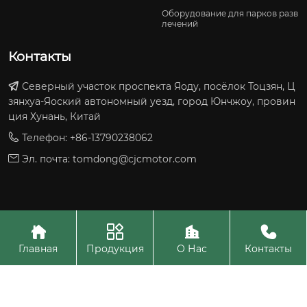
Оборудование для парков разв
лечений
Контакты
Северный участок проспекта Яоду, посёлок Тоцзян, Ц
зянхуа-Яоский автономный уезд, город Юнчжоу, провин
ция Хунань, Китай
Телефон: +86-13790238062
Эл. почта:
tomdong@cjcmotor.com




Авторское право©ООО Юнчжоу Ялидэ Технолоджи
Главная
Продукция
О Нас
Контакты