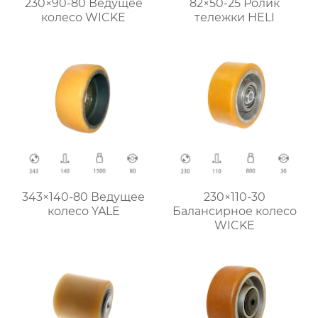
230×90-80 Ведущее
82×50-25 Ролик
колесо WICKE
тележки HELI
343×140-80 Ведущее
230×110-30
колесо YALE
Балансирное колесо
WICKE