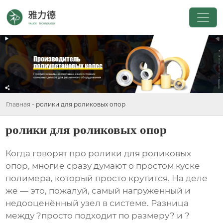
Главная
-
ролики для роликовых опор
ролики для роликовых опор
Когда говорят про
ролики для роликовых
опор
, многие сразу думают о простом куске
полимера, который просто крутится. На деле
же — это, пожалуй, самый нагруженный и
недооценённый узел в системе. Разница
между ?просто подходит по размеру? и ?