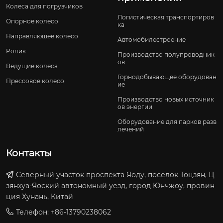
Колеса для погрузчиков
Логистическая транспортиров
Опорное колесо
ка
Направляющее колесо
Автомобилестроение
Ролик
Производство полупроводник
ов
Ведущие колеса
Горнодобывающее оборудован
Прессовое колесо
ие
Производство новых источник
ов энергии
Оборудование для парков разв
лечений
Контакты
Северный участок проспекта Яоду, посёлок Тоцзян, Ц
зянхуа-Яоский автономный уезд, город Юнчжоу, провин
ция Хунань, Китай
Телефон: +86-13790238062