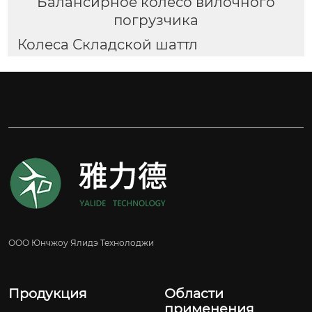
Балансирное колесо вилочного
погрузчика
Колеса Складской шаттл
ООО Юнчжоу Ялидэ Технолоджи
Продукция
Области
применения