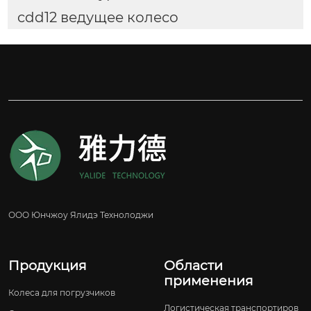
cdd12 ведущее колесо
ООО Юнчжоу Ялидэ Технолоджи
Продукция
Области
применения
Колеса для погрузчиков
Логистическая транспортиров