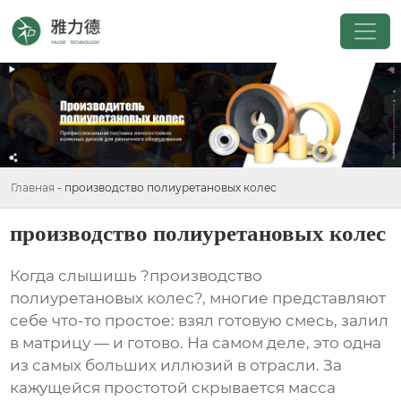
Главная
-
производство полиуретановых колес
производство полиуретановых колес
Когда слышишь ?производство
полиуретановых колес?, многие представляют
себе что-то простое: взял готовую смесь, залил
в матрицу — и готово. На самом деле, это одна
из самых больших иллюзий в отрасли. За
кажущейся простотой скрывается масса