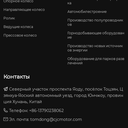
Опорное колесо
ка
Направляющее колесо
Автомобилестроение
Ролик
Производство полупроводник
ов
Ведущие колеса
Горнодобывающее оборудован
Прессовое колесо
ие
Производство новых источник
ов энергии
Оборудование для парков разв
лечений
Контакты
Северный участок проспекта Яоду, посёлок Тоцзян, Ц
зянхуа-Яоский автономный уезд, город Юнчжоу, провин
ция Хунань, Китай
Телефон: +86-13790238062
Эл. почта:
tomdong@cjcmotor.com