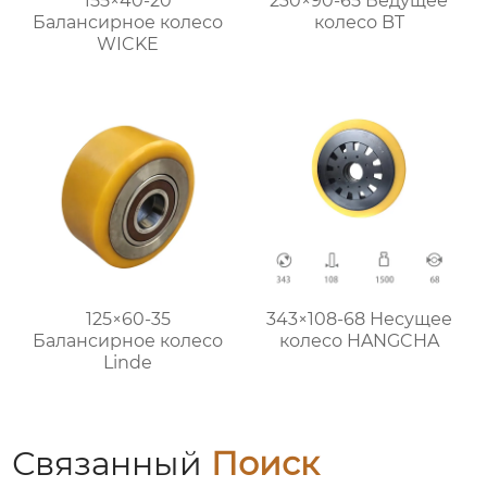
155×40-20
230×90-65 Ведущее
Балансирное колесо
колесо BT
WICKE
125×60-35
343×108-68 Несущее
Балансирное колесо
колесо HANGCHA
Linde
Связанный
Поиск