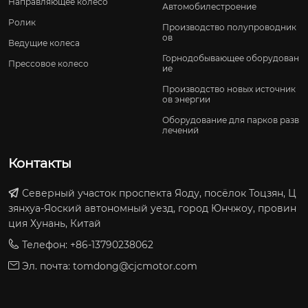
Направляющее колесо
Автомобилестроение
Ролик
Производство полупроводник
ов
Ведущие колеса
Горнодобывающее оборудован
Прессовое колесо
ие
Производство новых источник
ов энергии
Оборудование для парков разв
лечений
Контакты
Северный участок проспекта Яоду, посёлок Тоцзян, Ц
зянхуа-Яоский автономный уезд, город Юнчжоу, провин
ция Хунань, Китай
Телефон: +86-13790238062
Эл. почта:
tomdong@cjcmotor.com