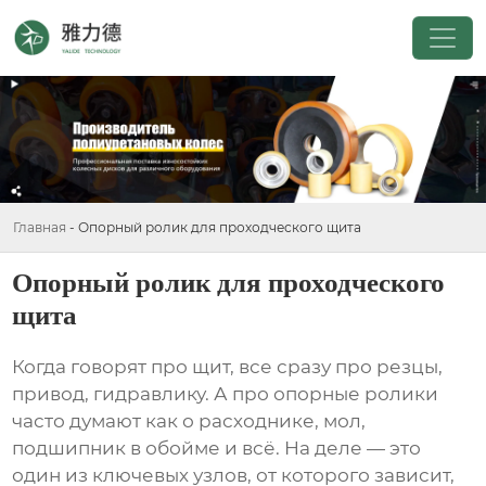
Главная
-
Опорный ролик для проходческого щита
Опорный ролик для проходческого
щита
Когда говорят про щит, все сразу про резцы,
привод, гидравлику. А про
опорные ролики
часто думают как о расходнике, мол,
подшипник в обойме и всё. На деле — это
один из ключевых узлов, от которого зависит,