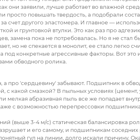
ак они заявили, лучше работает во влажной сред
али просто повышать твердость, а подобрали сос
о за счет другого эластомера. И главное — исполь
ой и грунтовкой втулки. Это как раз про адгези
цев, замена пока не потребовалась. Но я не стал 
ет, но не спекается в монолит, ее стало легко сч
а под конкретные агрессивные факторы. Вот это и
твами
обводного ролика
.
, а про 'сердцевину' забывают. Подшипник в
обво
й, с какой смазкой? В пыльных условиях (цемент,
ли мелкая абразивная пыль все же попадает внутр
аже с возможностью перепрессовки подшипника. 
ний (выше 3-4 м/с) статическая балансировка ро
разрушает и его самому, и подшипникам соседних
понятный гул на линии, долго искали причину. Ок