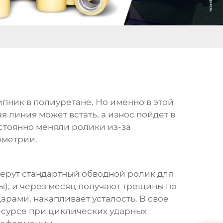
ипник в полиуретане. Но именно в этой
я линия может встать, а износ пойдет в
остоянно меняли ролики из-за
еометрии.
Берут стандартный
обводной ролик
для
ды), и через месяц получают трещины по
арами, накапливает усталость. В свое
ресурсе при циклических ударных