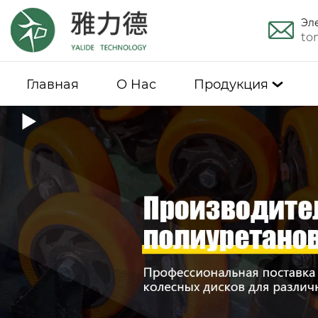
Эл
to
Главная
О Hас
Продукция
