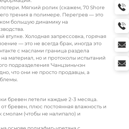
 деформации.
 потери. Мягкий ролик (скажем, 70 Shore
него трения в полимере. Перегрев — это
ишком большую динамику на
зводства.
й втулке. Холодная запрессовка, горячая
оение — это не всегда брак, иногда это
нтакте с маслами граница раздела
 на материал, но и протоколы испытаний
ого подразделения 'Чанцзиньчэн
дно, что они не просто продавцы, а
облемы.
ки бревен летели каждые 2-3 месяца.
 от бревен, плюс постоянная влажность и
к смолам (чтобы не налипало) и
на основе полиэфир-уретана с