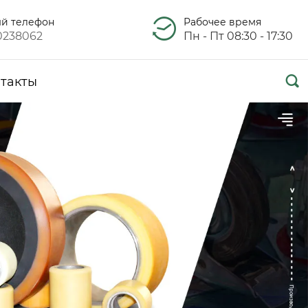
ый телефон
Рабочее время
0238062
Пн - Пт 08:30 - 17:30

такты