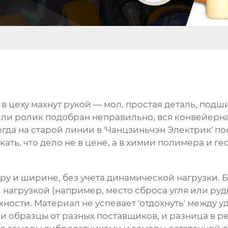
в цеху махнут рукой — мол, простая деталь, подш
 Если ролик подобран неправильно, вся конвейерна
огда на старой линии в 'Чанцзиньчэн Электрик' п
ать, что дело не в цене, а в химии полимера и г
ру и ширине, без учета динамической нагрузки. 
ой нагрузкой (например, место сброса угля или ру
ости. Материал не успевает 'отдохнуть' между уд
и образцы от разных поставщиков, и разница в 