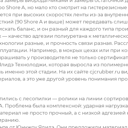
я, а замеры вибродатчиками и замеры остаточной
о Shore A, но мало кто смотрит на гистерезисные
еется при высоких скоростях ленты из-за внутрен
Жесткий (90 Shore A и выше) может передавать сл
скать баланс, и он разный для каждого типа прои
 — качество адгезии полиуретана к металлическо
нологии разные, и прочность связи разная. Рассл
плуатации. Например, в мокрых цехах или при ко
рашивать у производителя не только сертификат
лидэ Технолоджи, которая выросла из полимерн
ль именно этой стадии. На их сайте
cjcrubber.ru
ви
риалов, а это уже другой уровень понимания пр
тились с лесопилки — ролики на линии сортиров
 A. Проблема была комплексной: ударная нагрузка
материал не просто прочный, а с низкой адгезией 
иранию.
нте от Юнчжоу Ялидэ. Они предложили материал 