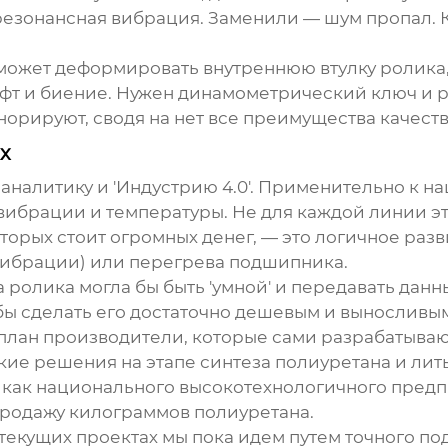
резонансная вибрация. Заменили — шум пропал. Ка
 может деформировать внутреннюю втулку ролика
юфт и биение. Нужен динамометрический ключ и
игнорируют, сводя на нет все преимущества качест
х
аналитику и 'Индустрию 4.0'. Применительно к 
ибрации и температуры. Не для каждой линии это
торых стоит огромных денег, — это логичное разв
вибрации) или перегрева подшипника.
а ролика могла бы быть 'умной' и передавать дан
чтобы сделать его достаточно дешевым и вынослив
й план производители, которые сами разрабатыв
ие решения на этапе синтеза полиуретана и лить
 как национального высокотехнологичного предпр
продажу килограммов полиуретана.
текущих проектах мы пока идем путем точного по