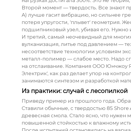
нагрузках достигала 300%. Это не теори
Второй момент — твердость. Все знают пр
A) лучше гасит вибрацию, но сильнее гр
потеря упругости, 'плывет' геометрия. 
подшипниковый узел, убивая его. Нужно и
И третий, самый неочевидный для многих
вулканизация, литье под давлением — тех
несоответствие технологии условиям экс
металл-полимер — слабое место. Надо сп
на отслаивание. Компания ООО Юнчжоу Я
Электрик', как раз делает упор на контро
занимаются синтезом и разработкой мате
Из практики: случай с лесопилкой
Приведу пример из прошлого года. Обра
Ставили обычные, с твердостью 85 Shore
древесная смола. Стало ясно, что нужен 
повышенной стойкостью к влажному ист
После испытаний остановились на вариа