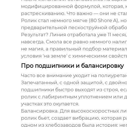
модифицированной формулой, которая, к
растрескиванию. Что важно — они не ст
Ролик стал немного мягче (80 Shore A), н
предварительной пескоструйной обработк
Результат? Линия отработала уже 11 меся
навсегда. Смола все равно немного налипа
не магия, а правильный подбор материал
условия 'на земле' с химическими свойс
Про подшипники и балансировку
Часто все внимание уходит на полиуретан
Запечатанный, с одной защитой, с двойно
подшипники быстро выходят из строя, ес
ролик с лабиринтным уплотнением или д
участках это окупается.
Балансировка. Для высокоскоростных ли
ролик бьет, создает вибрацию, которая 
одном из хлебозаводов была история: не