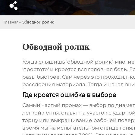
Главная
-
Обводной ролик
Обводной ролик
Когда слышишь 'обводной ролик', многие 
'простоте' и кроется вся головная боль.
разы быстрее. Сам через это проходил, к
расслоения материала. Тогда и начал вник
Где кроется ошибка в выборе
Самый частый промах — выбор по диамет
легкой ленты, ставят на участок с ударн
торцу или выкрашивание рабочей поверхн
время мы на испытательном стенде гонял