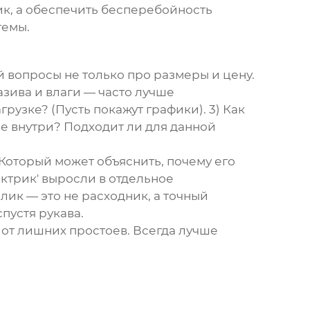
ик, а обеспечить бесперебойность
темы.
 вопросы не только про размеры и цену.
азива и влаги — часто лучше
узке? (Пусть покажут графики). 3) Как
ие внутри? Подходит ли для данной
Который может объяснить, почему его
ектрик' выросли в отдельное
олик
— это не расходник, а точный
пустя рукава.
 от лишних простоев. Всегда лучше