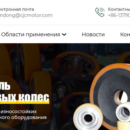
ектронная почта
Контактн
mdong@cjcmotor.com
+86-1379
Области применения
Новости
Кон
