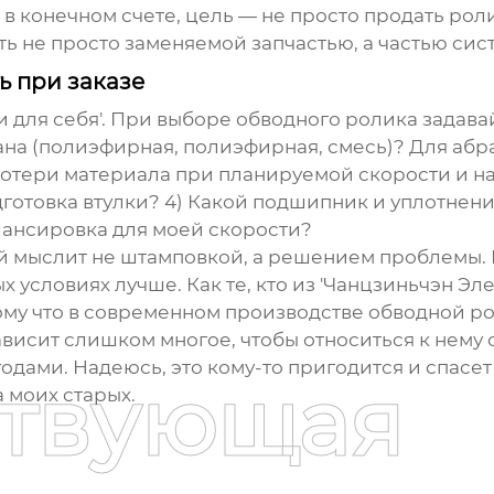
 в конечном счете, цель — не просто продать рол
ть не просто заменяемой запчастью, а частью сис
ь при заказе
и для себя'. При выборе
обводного ролика
задавай
ана (полиэфирная, полиэфирная, смесь)? Для абр
отери материала при планируемой скорости и нагр
дготовка втулки? 4) Какой подшипник и уплотнен
лансировка для моей скорости?
й мыслит не штамповкой, а решением проблемы. 
х условиях лучше. Как те, кто из 'Чанцзиньчэн Эл
ому что в современном производстве
обводной р
висит слишком многое, чтобы относиться к нему с
одами. Надеюсь, это кому-то пригодится и спасет
ствующая
а моих старых.