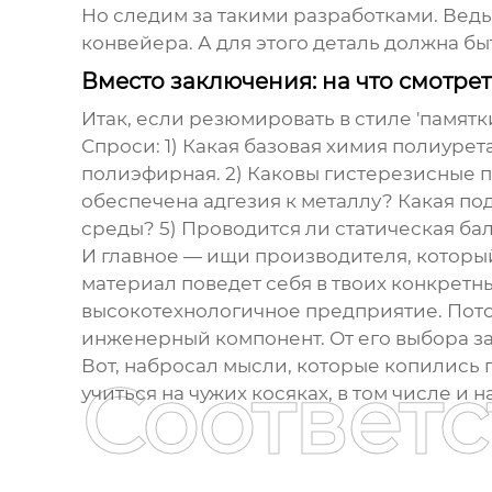
Но следим за такими разработками. Ведь
конвейера. А для этого деталь должна бы
Вместо заключения: на что смотрет
Итак, если резюмировать в стиле 'памятк
Спроси: 1) Какая базовая химия полиурет
полиэфирная. 2) Каковы гистерезисные п
обеспечена адгезия к металлу? Какая по
среды? 5) Проводится ли статическая ба
И главное — ищи производителя, которы
материал поведет себя в твоих конкретны
высокотехнологичное предприятие. Пот
инженерный компонент. От его выбора за
Вот, набросал мысли, которые копились г
Соответ
учиться на чужих косяках, в том числе и н