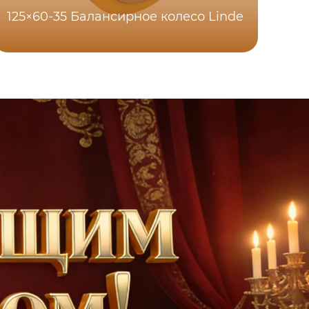
125×60-35 Балансирное колесо Linde
10