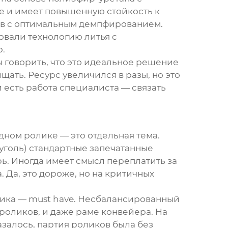
е и имеет повышенную стойкость к
тав с оптимальным демпфированием.
зовали технологию литья с
ю.
бы говорить, что это идеальное решение
ищать. Ресурс увеличился в разы, но это
 есть работа специалиста — связать
дном ролике
— это отдельная тема.
 уголь) стандартные запечатанные
ь. Иногда имеет смысл переплатить за
Да, это дороже, но на критичных
лика — must have. Несбалансированный
 роликов, и даже раме конвейера. На
азалось, партия роликов была без