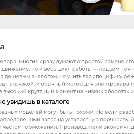
а
елера, многие сразу думают о простой замене сг
о движение, но и весь цикл работы — подъем, то
 за дешевым аналогом, не учитывая специфику ре
д нагрузкой, и обычный мотор для электрокара т
а высокий крутящий момент на низких оборотах и
е увидишь в каталоге
азных моделей могут быть похожи. Но если разобр
определенный запас на усталостную прочность. Я 
ри частом торможении. Производители экономят, д