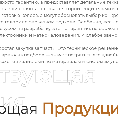
просто гарантию, а предоставляет детальные техк
тавщик работает в связке с производителями ма
т готовые колеса, а могут обосновать выбор конк
о говорит о серьезном подходе. Особенно, если 
сом на разработку. Это не гарантия, но серьезны
лектроники и материаловедения. И слабое звено в
ростая закупка запчасти. Это техническое решени
 время на подборе — значит потратить его вдвойн
я со специалистами по материалам и системам уп
ствующая
ия
ующая
Продукц