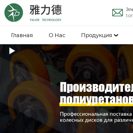
Эл
to
Главная
О Hас
Продукция
