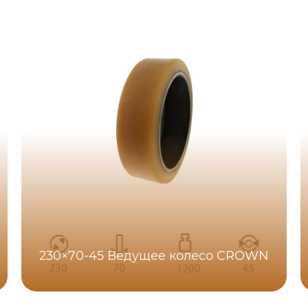
230×70-45 Ведущее колесо CROWN