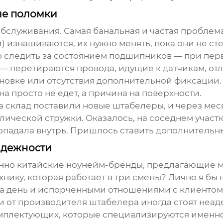
ые поломки
обслуживания. Самая банальная и частая проблема
изнашиваются, их нужно менять, пока они не стер
 следить за состоянием подшипников — при первы
а — перетираются провода, идущие к датчикам, о
ановке или отсутствия дополнительной фиксации. 
а просто не едет, а причина на поверхности.
а склад поставили новые штабелеры, и через меся
ической стружки. Оказалось, на соседнем участк
попадала внутрь. Пришлось ставить дополнительн
адежности
но китайские ноунейм-бренды, предлагающие мо
хнику, которая работает в три смены? Лично я бы 
за день и испорченными отношениями с клиентом
и от производителя штабелера иногда стоят неад
мплектующих, которые специализируются именно