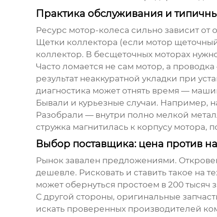
Практика обслуживания и типичн
Ресурс мотор-колеса сильно зависит от 
Щетки коллектора (если мотор щеточный) 
коллектор. В бесщеточных моторах нужно
Часто ломается не сам мотор, а проводк
результат неаккуратной укладки при уст
диагностика может отнять время — машин
Бывали и курьезные случаи. Например, н
Разобрали — внутри полно мелкой металл
стружка магнитилась к корпусу мотора, 
Выбор поставщика: цена против н
Рынок завален предложениями. Откровен
дешевле. Рисковать и ставить такое на те
может обернуться простоем в 200 тысяч 
С другой стороны, оригинальные запчаст
искать проверенных производителей ко