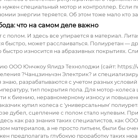
го нужен специальный мотор и контроллер. Если 
номии энергии теряется. Об этом тоже мало кто з
ода: что на самом деле важно
ет с полом. И здесь все упирается в материал. Ли
ся быстро, может расслаиваться. Полиуретан — др
но быстро износится на абразивных покрытиях. С
нию
ООО Юнчжоу Ялидэ Технолоджи
(сайт:
https:/
ления ?Чанцзиньчэн Электрик? и специализиру
 знаю, разрабатываются с учетом разных условий 
мпературу, тип покрытия пола. Для мотор-колеса
ти к биению, неравномерному износу и повышен
заказчик купил колеса с 'универсальным' полиуре
зе дубел, сцепление с полом стало нулевым. При
есь как раз знания таких специалистов, как
ООО
ом материалов, а не просто литьем, были бы очен
ен предполагать глубокую проработку таких нюа