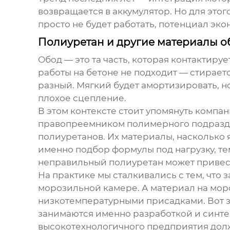
возвращается в аккумулятор. Но для это
просто не будет работать, потенциал эко
Полиуретан и другие материалы об
Обод — это та часть, которая контактиру
работы на бетоне не подходит — стирает
разный. Мягкий будет амортизировать, 
плохое сцепление.
В этом контексте стоит упомянуть компа
правопреемником полимерного подразде
полиуретанов. Их материалы, насколько я
именно подбор формулы под нагрузку, те
неправильный полиуретан может привес
На практике мы сталкивались с тем, что 
морозильной камере. А материал на моро
низкотемпературными присадками. Вот зд
занимаются именно разработкой и синтез
высокотехнологичного предприятия долж