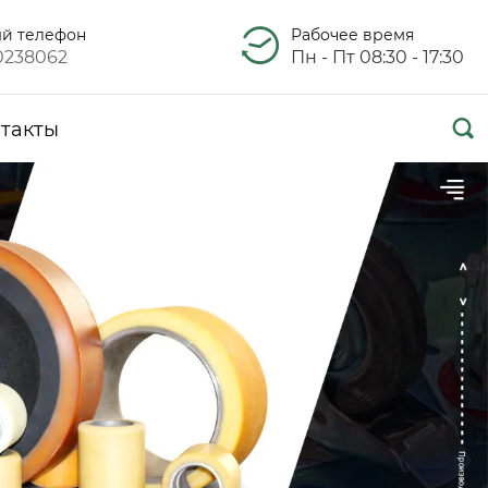
ый телефон
Рабочее время
0238062
Пн - Пт 08:30 - 17:30

такты