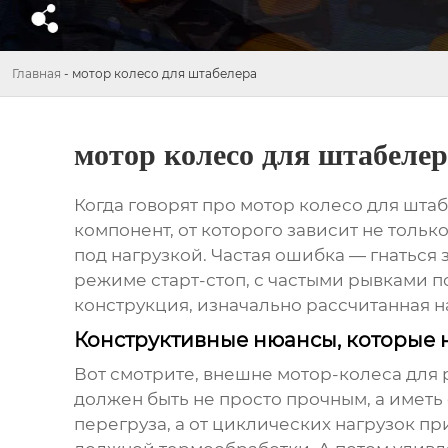
Главная
-
мотор колесо для штабелера
мотор колесо для штабелер
Когда говорят про мотор колесо для штаб
компонент, от которого зависит не тольк
под нагрузкой. Частая ошибка — гнаться
режиме старт-стоп, с частыми рывками по
конструкция, изначально рассчитанная н
Конструктивные нюансы, которые н
Вот смотрите, внешне мотор-колеса для р
должен быть не просто прочным, а иметь 
перегруза, а от циклических нагрузок п