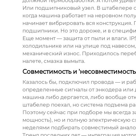
должной термообработки. А потом удивля
Или подшипниковый узел. В штабелере он
когда машина работает на неровном пол
начинает вибрировать вся конструкция.
подшипники. Но это дороже, и в специфи
Еще момент — защита от пыли и влаги. IP
холодильнике или на улице под навесом,
механический износ. Приходилось переби
налете, смазка вымыта.
Совместимость и 'несовместимость
Казалось бы, подключил провода — и ра
определенные сигналы от энкодера или д
машина либо дергается, либо вообще отка
штабелер поехал, но система подъема ра
Поэтому сейчас при подборе мы всегда 
мощность), но и полную электрическую с
неделями подбирать совместимый аналог 
Тренд последних лет — интеграция мото