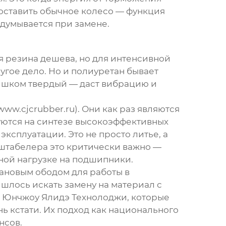
поставить обычное колесо — функция
адумывается при замене.
тая резина дешева, но для интенсивной
угое дело. Но и полиуретан бывает
лишком твердый — даст вибрацию и
/www.cjcrubber.ru
). Они как раз являются
ются на синтезе высокоэффективных
эксплуатации. Это не просто литье, а
 штабелера это критически важно —
ной нагрузке на подшипники.
тановым ободом для работы в
шлось искать замену на материал с
 Юнчжоу Ялидэ Технолоджи
, которые
ь кстати. Их подход как национального
нсов.