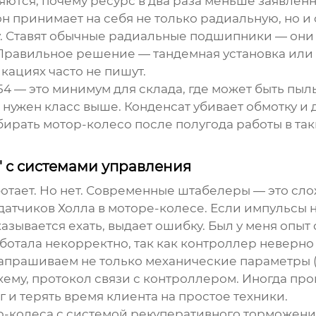
ются, почему ресурс в два раза меньше заявленн
 принимает на себя не только радиальную, но и 
у. Ставят обычные радиальные подшипники — они 
 Правильное решение — тандемная установка ил
кациях часто не пишут.
54 — это минимум для склада, где может быть пыль
 нужен класс выше. Конденсат убивает обмотку и 
рать мотор-колесо после полугода работы в так
' с системами управления
ботает. Но нет. Современные штабелеры — это сл
атчиков Холла в моторе-колесе. Если импульсы н
зывается ехать, выдает ошибку. Был у меня опыт 
ботала некорректно, так как контроллер неверн
запрашиваем не только механические параметры 
хему, протокол связи с контроллером. Иногда пр
и терять время клиента на простое техники.
р-колеса с системой рекуперативного торможения