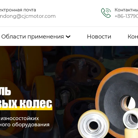
ектронная почта
Контактн
mdong@cjcmotor.com
+86-1379
Области применения
Новости
Кон
