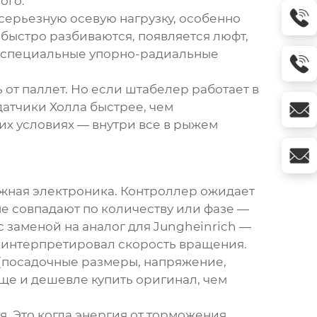
ого.
серьезную осевую нагрузку, особенно
быстро разбиваются, появляется люфт,
и специальные упорно-радиальные
 от паллет. Но если штабелер работает в
датчики Холла быстрее, чем
их условиях — внутри все в рыжем
ожная электроника. Контроллер ожидает
е совпадают по количеству или фазе —
с заменой на аналог для Jungheinrich —
о интерпретировал скорость вращения.
(посадочные размеры, напряжение,
още и дешевле купить оригинал, чем
. Это когда энергия от торможения