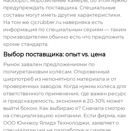
наоборот, морозильные камеры, об этом нужно
предупреждать поставщика. Специальные
составы могут иметь другие характеристики.
На том же
cjcrubber.ru
наверняка есть
информация по специальным сериям — таким
производителям обычно есть что предложить
кроме стандарта.
Выбор поставщика: опыт vs. цена
Рынок завален предложениями по
полиуретановым колёсам. Откровенный
ширпотреб из непонятного материала и от
проверенных заводов. Когда нужны колёса для
ответственного применения, где важен ресурс
и предсказуемость, экономия в 20-30% может
выйти боком. Как выбираю я? Сначала смотрю
на специализацию компании. Если фирма, как
ООО Юнчжоу Ялидэ Технолоджи
, заявляет о
специализации на разработке и синтезе