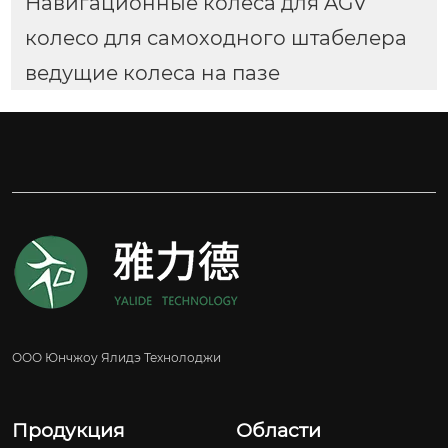
Навигационные колёса для AGV
колесо для самоходного штабелера
ведущие колеса на пазе
ООО Юнчжоу Ялидэ Технолоджи
Продукция
Области