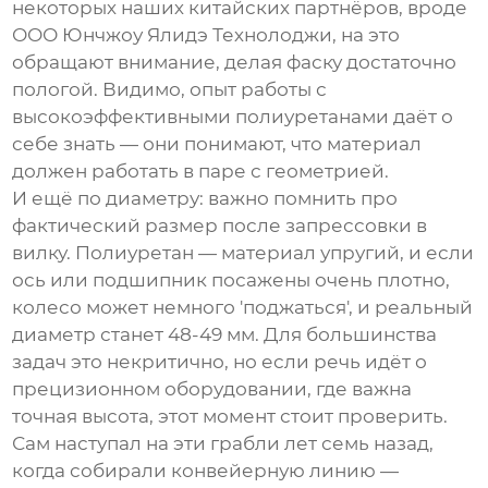
некоторых наших китайских партнёров, вроде
ООО Юнчжоу Ялидэ Технолоджи
, на это
обращают внимание, делая фаску достаточно
пологой. Видимо, опыт работы с
высокоэффективными полиуретанами даёт о
себе знать — они понимают, что материал
должен работать в паре с геометрией.
И ещё по диаметру: важно помнить про
фактический размер после запрессовки в
вилку. Полиуретан — материал упругий, и если
ось или подшипник посажены очень плотно,
колесо может немного 'поджаться', и реальный
диаметр станет 48-49 мм. Для большинства
задач это некритично, но если речь идёт о
прецизионном оборудовании, где важна
точная высота, этот момент стоит проверить.
Сам наступал на эти грабли лет семь назад,
когда собирали конвейерную линию —