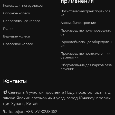
применения
Колеса для погрузчиков
Логистическая транспортиров
Опорное колесо
ка
Направляющее колесо
Автомобилестроение
Ролик
Производство полупроводник
ов
Ведущие колеса
Горнодобывающее оборудован
Прессовое колесо
ие
Производство новых источник
ов энергии
Оборудование для парков разв
лечений
Контакты
Северный участок проспекта Яоду, посёлок Тоцзян, Ц
зянхуа-Яоский автономный уезд, город Юнчжоу, провин
ция Хунань, Китай
Телефон: +86-13790238062