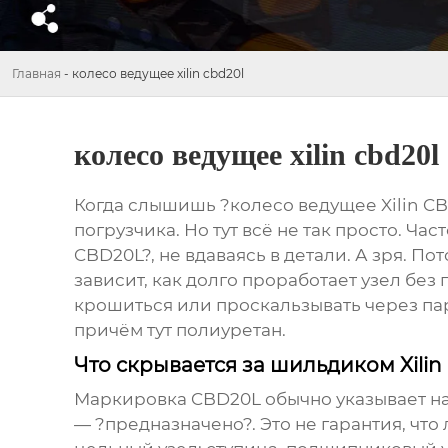
Главная
-
колесо ведущее xilin cbd20l
колесо ведущее xilin cbd20l
Когда слышишь ?колесо ведущее Xilin CB
погрузчика. Но тут всё не так просто. Ча
CBD20L?, не вдаваясь в детали. А зря. По
зависит, как долго проработает узел без
крошиться или проскальзывать через пару
причём тут полиуретан.
Что скрывается за шильдиком Xili
Маркировка CBD20L обычно указывает на 
— ?предназначено?. Это не гарантия, чт