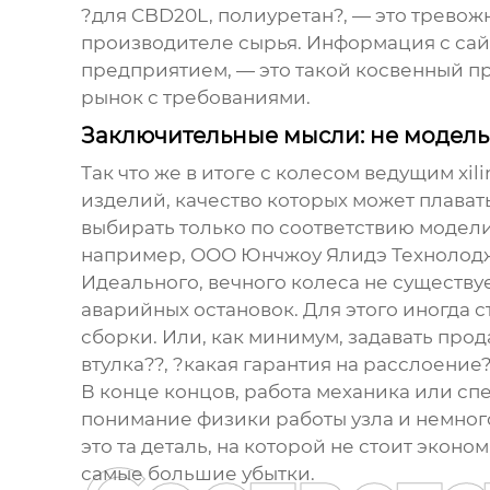
?для CBD20L, полиуретан?, — это тревожн
производителе сырья. Информация с са
предприятием, — это такой косвенный при
рынок с требованиями.
Заключительные мысли: не модель,
Так что же в итоге с
колесом ведущим xili
изделий, качество которых может плават
выбирать только по соответствию модели 
например,
ООО Юнчжоу Ялидэ Технолод
Идеального, вечного колеса не существу
аварийных остановок. Для этого иногда 
сборки. Или, как минимум, задавать прод
втулка??, ?какая гарантия на расслоение?
В конце концов, работа механика или спе
понимание физики работы узла и немно
это та деталь, на которой не стоит эконо
самые большие убытки.