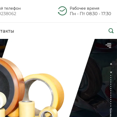
ый телефон
Рабочее время
0238062
Пн - Пт 08:30 - 17:30

такты