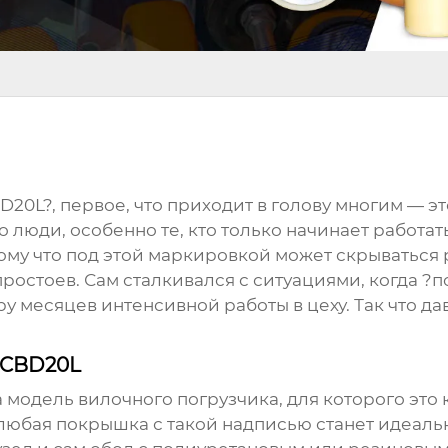
D20L?, первое, что приходит в голову многим — э
сто люди, особенно те, кто только начинает работа
тому что под этой маркировкой может скрываться 
 простоев. Сам сталкивался с ситуациями, когда ?
 месяцев интенсивной работы в цеху. Так что дава
n CBD20L
модель вилочного погрузчика, для которого это
о любая покрышка с такой надписью станет идеаль