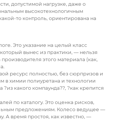
сти, допустимой нагрузке, даже о
циональным высокотехнологичным
 какой-то контроль, ориентирована на
алоге. Это указание на целый класс
 который вынес из практики, — нельзя
 производителя этого материала (как,
а.
свой ресурс полностью, без сюрпризов и
ым в химии полиуретана и технологии
а ?из какого компаунда??, ?как крепится
лей по каталогу. Это оценка рисков,
ельным предложениям.
Колесо ведущее
—
у. А время простоя, как известно, —