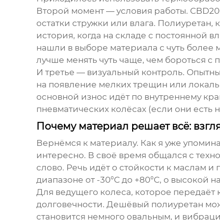
Второй момент — условия работы. CBD20L 
остатки стружки или влага. Полиуретан,
история, когда на складе с постоянной 
нашли в выборе материала с чуть более 
лучше менять чуть чаще, чем бороться с
И третье — визуальный контроль. Опытный
на появление мелких трещин или локал
основной износ идёт по внутреннему кра
пневматических колёсах (если они есть н
Почему материал решает всё: взгл
Вернёмся к материалу. Как я уже упомин
интересно. В своё время общался с техно
слово. Речь идёт о стойкости к маслам и
диапазоне от -30°C до +80°C, о высокой 
Для ведущего колеса, которое передаёт к
долговечности. Дешёвый полиуретан мож
становится немного овальным, и вибраци