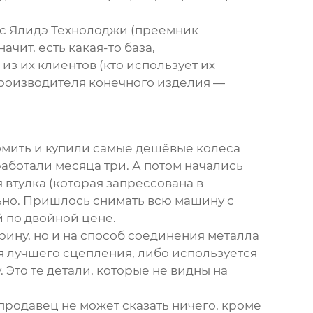
 с Ялидэ Технолоджи (преемник
чит, есть какая-то база,
 из их клиентов (кто использует их
 производителя конечного изделия —
номить и купили самые дешёвые
колеса
аботали месяца три. А потом начались
 втулка (которая запрессована в
ьно. Пришлось снимать всю машину с
й по двойной цене.
ину, но и на способ соединения металла
я лучшего сцепления, либо используется
Это те детали, которые не видны на
продавец не может сказать ничего, кроме