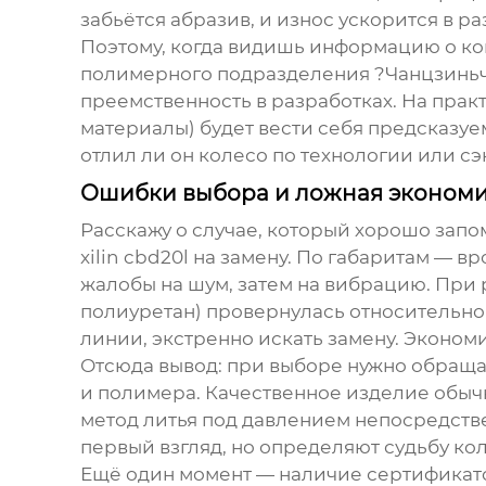
забьётся абразив, и износ ускорится в ра
Поэтому, когда видишь информацию о ко
полимерного подразделения ?Чанцзиньчэн 
преемственность в разработках. На практи
материалы) будет вести себя предсказуе
отлил ли он колесо по технологии или сэ
Ошибки выбора и ложная эконом
Расскажу о случае, который хорошо зап
xilin cbd20l
на замену. По габаритам — вр
жалобы на шум, затем на вибрацию. При 
полиуретан) провернулась относительно
линии, экстренно искать замену. Эконом
Отсюда вывод: при выборе нужно обраща
и полимера. Качественное изделие обычн
метод литья под давлением непосредстве
первый взгляд, но определяют судьбу кол
Ещё один момент — наличие сертификатов