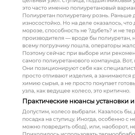
цельный узел: ступица, подшипниковый у
это часто именно полиуретановый вариан
Полиуретан полиуретану рознь. Раньше ду
износостойко. Но на деле оказалось, что
морозе, способность не ?дубеть? и не те
производителя — вроде бы полиуретан, н
всему погрузчику пошла, операторы жал
Поэтому сейчас при выборе или рекоменд
самого полиуретанового компаунда. Вот, 
Они позиционируют себя как специалист
просто отливают изделия, а занимаются 
химию сырья, а не просто покупает готов
узла, как
ведущее колесо
, это критично.
Практические нюансы установки и
Допустим, колесо выбрали. Казалось бы, 
посадка на ступицу. Иногда, особенно с
можно повредить обод), или, наоборот, 
Приходилось использовать термообработк