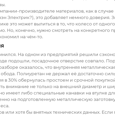
зы.
мпании-производителе материалов, как в случае
Электрик?), это добавляет немного доверия. Зна
ке это может вылиться в то, что колесо от одного
мо. Но, конечно, нужно смотреть на конкретного
кономил на чём-то.
ия
омнился. На одном из предприятий решили сэко
оде подошли, посадочное отверстие совпало. Пор
разборе оказалось, что внутренняя металлическая
 обода. Полиуретан не держал её достаточно сил
ия в 30% обернулась простоем и срочной покупко
ть внимание не только на внешний диаметр и шир
о имеет либо специальные канавки на втулке дл
нно на подготовленную металлическую заготовку. 
еса.
 или хотя бы внятных технических данных. Если 