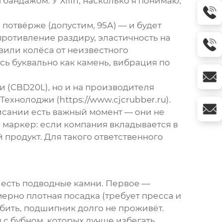
андажом. У Xilin, насколько я понимаю,
 потвёрже (допустим, 95А) — и будет
противление раздиру, эластичность на
авили колёса от неизвестного
сь буквально как камень, вибрация по
 (CBD20L), но и на производителя
 Технолоджи
(
https://www.cjcrubber.ru
).
исании есть важный момент — они не
о маркер: если компания вкладывается в
 продукт. Для такого ответственного
ь есть подводные камни. Первое —
ерно плотная посадка (требует пресса и
 бить, подшипник долго не проживёт.
с бубном, которых лучше избегать.