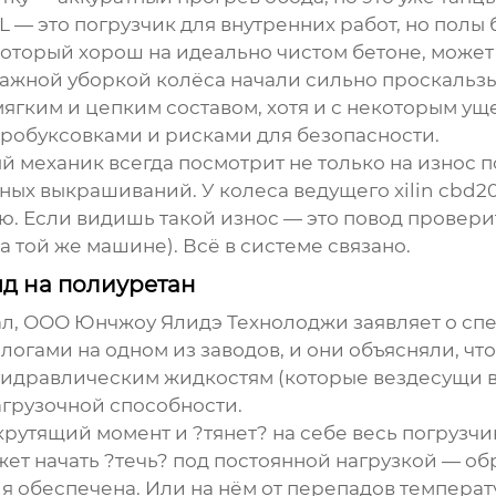
— это погрузчик для внутренних работ, но полы б
 который хорош на идеально чистом бетоне, может
влажной уборкой колёса начали сильно проскальзы
мягким и цепким составом, хотя и с некоторым ущ
 пробуксовками и рисками для безопасности.
 механик всегда посмотрит не только на износ по
ьных выкрашиваний. У
колеса ведущего xilin cbd20
ю. Если видишь такой износ — это повод проверит
а той же машине). Всё в системе связано.
яд на полиуретан
ал,
ООО Юнчжоу Ялидэ Технолоджи
заявляет о сп
логами на одном из заводов, и они объясняли, ч
 гидравлическим жидкостям (которые вездесущи в 
нагрузочной способности.
рутящий момент и ?тянет? на себе весь погрузчик
ет начать ?течь? под постоянной нагрузкой — об
я обеспечена. Или на нём от перепадов темпера