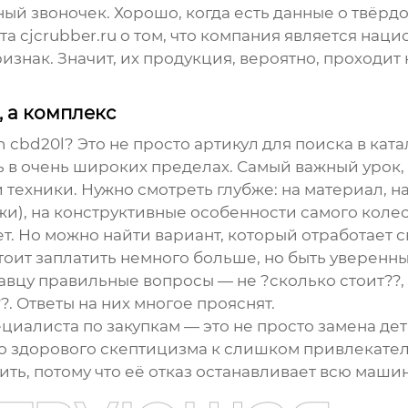
ый звоночек. Хорошо, когда есть данные о твёрдо
йта
cjcrubber.ru
о том, что компания является на
знак. Значит, их продукция, вероятно, проходит
 а комплекс
n cbd20l
? Это не просто артикул для поиска в кат
ь в очень широких пределах. Самый важный урок,
техники. Нужно смотреть глубже: на материал, на
жи
), на конструктивные особенности самого колес
ет. Но можно найти вариант, который отработает 
стоит заплатить немного больше, но быть уверенн
авцу правильные вопросы — не ?сколько стоит??, 
?. Ответы на них многое прояснят.
циалиста по закупкам — это не просто замена дета
го здорового скептицизма к слишком привлекат
мить, потому что её отказ останавливает всю машин