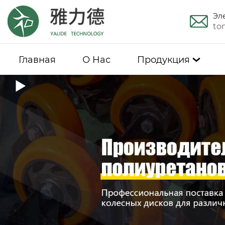
Эл
to
Главная
О Hас
Продукция
