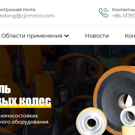
ектронная почта
Контактн
mdong@cjcmotor.com
+86-1379
Области применения
Новости
Кон
