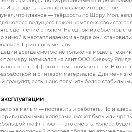
зел и сам обод с полиуретановым или резиновым б
т. И вот здесь начинается самое интересное.
мал, что главное — твёрдость по Шору. Мол, взял
 для
колеса ведущего
важен комплекс свойств: со
рять сцепление с полом. На одном из объектов ст
о зимой в неотапливаемом ангаре они становили
овались. Пришлось менять.
ации всегда смотрю не только на модель техники
к примеру, натыкался на сайт
ООО Юнчжоу Ялидэ
ы по высокоэффективным полиуретанам. В их оп
разработкой и синтезом материалов. Для меня эт
ый гранулят, есть шанс получить более стабильный
 эксплуатации
дело за малым — поставить и работать. Но и здес
 неоригинальными колёсами, может быть или чрезм
небольшой люфт. Люфт — это смерть. Колесо будет
у — аккуратный прогрев обода, но это уже танцы 