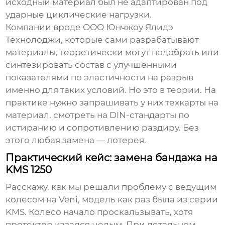
исходный материал был не адаптирован под
ударные циклические нагрузки.
Компании вроде
ООО Юнчжоу Ялидэ
Технолоджи
, которые сами разрабатывают
материалы, теоретически могут подобрать или
синтезировать состав с улучшенными
показателями по эластичности на разрыв
именно для таких условий. Но это в теории. На
практике нужно запрашивать у них техкарты на
материал, смотреть на DIN-стандарты по
истиранию и сопротивлению раздиру. Без
этого любая замена — лотерея.
Практический кейс: замена бандажа на
KMS 1250
Расскажу, как мы решали проблему с ведущим
колесом на Veni, модель как раз была из серии
KMS. Колесо начало проскальзывать, хотя
протектор казался целым. При детальном