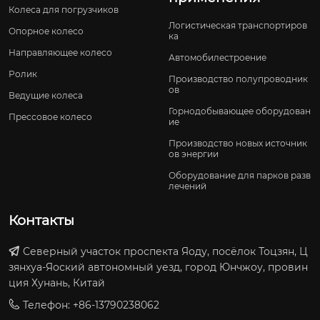
Колеса для погрузчиков
Логистическая транспортиров
Опорное колесо
ка
Направляющее колесо
Автомобилестроение
Ролик
Производство полупроводник
ов
Ведущие колеса
Горнодобывающее оборудован
Прессовое колесо
ие
Производство новых источник
ов энергии
Оборудование для парков разв
лечений
Контакты
Северный участок проспекта Яоду, посёлок Тоцзян, Ц
зянхуа-Яоский автономный уезд, город Юнчжоу, провин
ция Хунань, Китай
Телефон: +86-13790238062