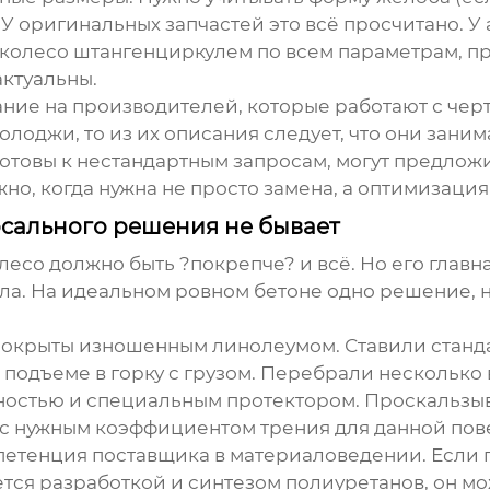
 У оригинальных запчастей это всё просчитано. У 
 колесо штангенциркулем по всем параметрам, пр
актуальны.
ние на производителей, которые работают с чер
нолоджи
, то из их описания следует, что они зан
готовы к нестандартным запросам, могут предло
жно, когда нужна не просто замена, а оптимизация
рсального решения не бывает
есо должно быть ?покрепче? и всё. Но его главн
пола. На идеальном ровном бетоне одно решение,
 покрыты изношенным линолеумом. Ставили станд
 подъеме в горку с грузом. Перебрали несколько 
чностью и специальным протектором. Проскальзы
с нужным коэффициентом трения для данной пов
петенция поставщика в материаловедении. Если п
ется разработкой и синтезом полиуретанов, он м