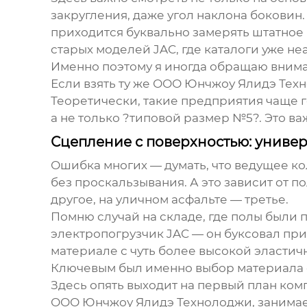
закругления, даже угол наклона боковин.
приходится буквально замерять штатное
старых моделей JAC, где каталоги уже не
Именно поэтому я иногда обращаю внима
Если взять ту же
ООО Юнчжоу Ялидэ Тех
Теоретически, такие предприятия чаще 
а не только ?типовой размер №5?. Это ва
Сцепление с поверхностью: униве
Ошибка многих — думать, что ведущее кол
без проскальзывания. А это зависит от 
другое, на уличном асфальте — третье.
Помню случай на складе, где полы были
электропогрузчик JAC — он буксовал при
материале с чуть более высокой эласти
Ключевым был именно выбор материала 
Здесь опять выходит на первый план ком
ООО Юнчжоу Ялидэ Технолоджи
, занима