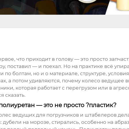
вое, что приходит в голову — это просто запчасть
еру, поставил — и поехал. Но на практике всё упи
и по болтам, но и о материале, структуре, услови
чах, а потом удивляются, почему
колесо ведущее
в
хники, которая работает с перегрузом или в агрес
я сказать.
полиуретан — это не просто ?пластик?
олес ведущих
для погрузчиков и штабелеров дела
: дубели на морозе, стирались, особенно на абра