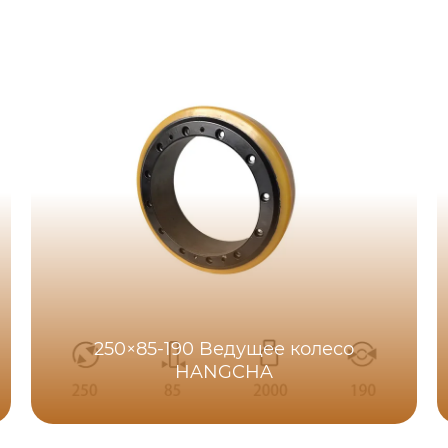
250×85-190 Bедущее колесо
HANGCHA