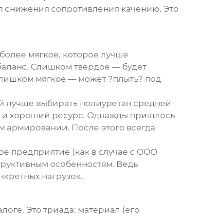
я снижения сопротивления качению. Это
 более мягкое, которое лучше
баланс. Слишком твердое — будет
Слишком мягкое — может ?плыть? под
ой лучше выбирать полиуретан средней
ю, и хороший ресурс. Однажды пришлось
м армировании. После этого всегда
е предприятие (как в случае с
ООО
структивным особенностям. Ведь
нкретных нагрузок.
логе. Это триада: материал (его