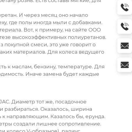
тану рознь. Есть составы мягкие, для
уретан. И через месяц оно начало
ху, где полы иногда мыли с добавками.
ериала. Вот, к примеру, на сайте
ООО
интезе высокоэффективных полиуретанов.
з покупной смеси, это уже говорит о
таких материалов. Для
колеса ведущего
ть к маслам, бензину, температуре. Для
ходимость. Иначе замена будет каждые
JAC. Диаметр тот же, посадочное
ли разбираться. Оказалось, ширина
 к направляющим. Казалось бы, ерунда.
иметры создали лишнее сопротивление.
ли колесо V-образное), радиус