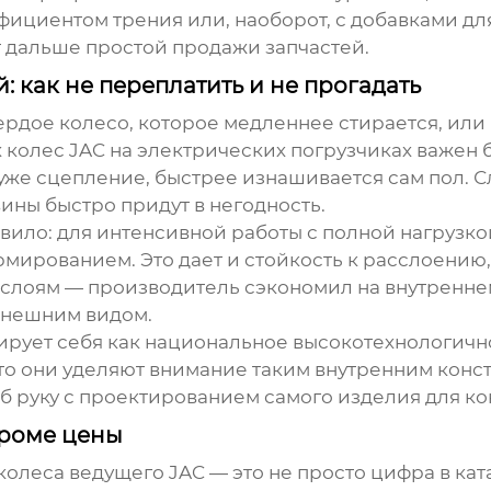
ициентом трения или, наоборот, с добавками дл
т дальше простой продажи запчастей.
 как не переплатить и не прогадать
вердое колесо, которое медленнее стирается, или
 колес JAC на электрических погрузчиках важен 
уже сцепление, быстрее изнашивается сам пол. 
ины быстро придут в негодность.
вило: для интенсивной работы с полной нагрузк
армированием. Это дает и стойкость к расслоени
 слоям — производитель сэкономил на внутренне
 внешним видом.
ирует себя как национальное высокотехнологично
 что они уделяют внимание таким внутренним кон
об руку с проектированием самого изделия для ко
кроме цены
колеса ведущего JAC
— это не просто цифра в ката