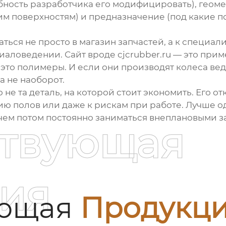
бность разработчика его модифицировать), геоме
им поверхностям) и предназначение (под какие п
ться не просто в магазин запчастей, а к специ
риаловедении. Сайт вроде
cjcrubber.ru
— это приме
 это полимеры. И если они производят
колеса ве
а не наоборот.
 не та деталь, на которой стоит экономить. Его о
ю полов или даже к рискам при работе. Лучше о
, чем потом постоянно заниматься внеплановыми 
ствующая
ия
ующая
Продукц