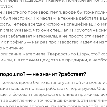
ся первый подводный камень. Полиуретан полиуре
грузок.
 неизвестного производителя, вроде бы тоже поли
 был нестойкий к маслам, а техника работала в це
ость. Теперь всегда смотрю на спецификацию мат
 прямо указано, что они специализируются на с
 разрабатывает материалы, а не просто отливает и
Их профиль — как раз производство изделий из 
то критично.
описание материала. Твердость по Шору, стойкос
зимой, и в горячем цеху, это не придирки, а необ
 подошло? — не значит ?работает?
колесо, вроде бы по каталогу для той же модели 
ация пошла, и привод работает с перегрузом. Ста
ше, и боковая поверхность сильнее прижималась
ет за сцепление и точность движения, эти милл
вные размеры. Нужно учитывать форму желоба (ес