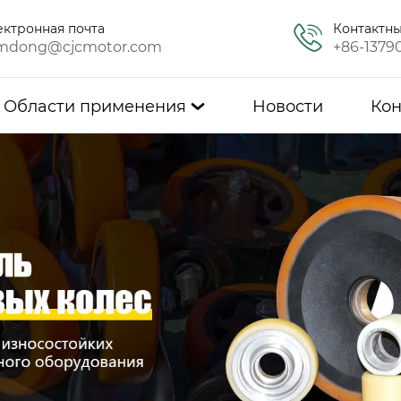
ектронная почта
Контактн
mdong@cjcmotor.com
+86-1379
Области применения
Новости
Кон
