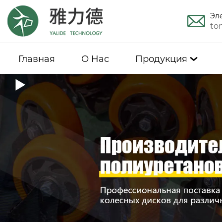
Эл
to
Главная
О Hас
Продукция
