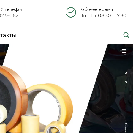
ый телефон
Рабочее время
0238062
Пн - Пт 08:30 - 17:30

такты