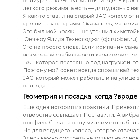
полиуретановые варианты. И здесь кроет
легкого режима, а есть — для ударных на
Я как-то ставил на старый JAC колесо от
крошиться по краям. Оказалось, материал
Это был мой косяк — не уточнил химстойк
Юнчжоу Ялидэ Технолоджи
(
cjcrubber.ru
)
Это не просто слова. Если компания сама
возможной стабильности характеристик. 
JAC
, которое постоянно под нагрузкой, э
Поэтому мой совет: всегда спрашивай тех
JAC, который может работать и на улице 
полгода.
Геометрия и посадка: когда ?вроде
Еще одна история из практики. Привезли 
отверстие совпадает. Поставили. А вибр
профиля была на пару миллиметров боль
Но для ведущего колеса, которое отвеча
Здесь важно смотреть не только на осно