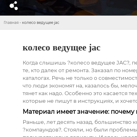
Главная
-
колесо ведущее jac
колесо ведущее jac
Когда слышишь ?колесо ведущее JAC?, пер
те, кто далек от ремонта. Заказал по ном
каталогах. Речь не только о совместимост
что люди экономят на, казалось бы, мело
тянет как надо. Особенно это касается те
которые не пишут в инструкциях, и хочетс
Материал имеет значение: почему 
Раньше, лет десять назад, большинство
к
?компаундов?. Стояли, но были проблемы