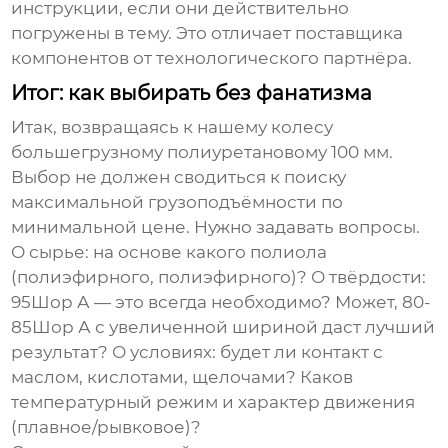
инструкции, если они действительно
погружены в тему. Это отличает поставщика
компонентов от технологического партнёра.
Итог: как выбирать без фанатизма
Итак, возвращаясь к нашему
колесу
большегрузному полиуретановому 100 мм
.
Выбор не должен сводиться к поиску
максимальной грузоподъёмности по
минимальной цене. Нужно задавать вопросы.
О сырье: на основе какого полиола
(полиэфирного, полиэфирного)? О твёрдости:
95Шор А — это всегда необходимо? Может, 80-
85Шор А с увеличенной шириной даст лучший
результат? О условиях: будет ли контакт с
маслом, кислотами, щелочами? Каков
температурный режим и характер движения
(плавное/рывковое)?