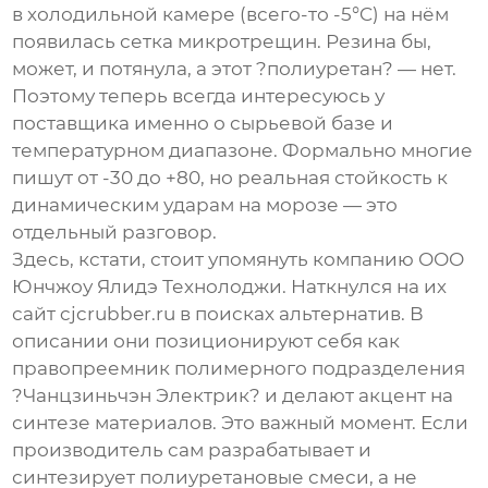
в холодильной камере (всего-то -5°C) на нём
появилась сетка микротрещин. Резина бы,
может, и потянула, а этот ?полиуретан? — нет.
Поэтому теперь всегда интересуюсь у
поставщика именно о сырьевой базе и
температурном диапазоне. Формально многие
пишут от -30 до +80, но реальная стойкость к
динамическим ударам на морозе — это
отдельный разговор.
Здесь, кстати, стоит упомянуть компанию
ООО
Юнчжоу Ялидэ Технолоджи
. Наткнулся на их
сайт
cjcrubber.ru
в поисках альтернатив. В
описании они позиционируют себя как
правопреемник полимерного подразделения
?Чанцзиньчэн Электрик? и делают акцент на
синтезе материалов. Это важный момент. Если
производитель сам разрабатывает и
синтезирует полиуретановые смеси, а не