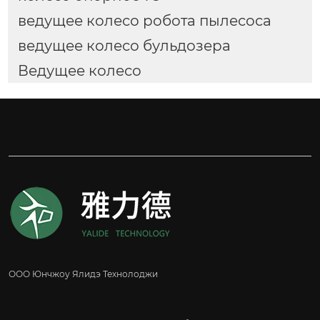
ведущее колесо робота пылесоса
ведущее колесо бульдозера
Ведущее колесо
ООО Юнчжоу Ялидэ Технолоджи