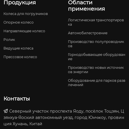
Продукция
Области
применения
Колеса для погрузчиков
Логистическая транспортиров
Опорное колесо
ка
Направляющее колесо
Автомобилестроение
Ролик
Производство полупроводник
ов
Ведущие колеса
Горнодобывающее оборудован
Прессовое колесо
ие
Производство новых источник
ов энергии
Оборудование для парков разв
лечений
Контакты
Северный участок проспекта Яоду, посёлок Тоцзян, Ц
зянхуа-Яоский автономный уезд, город Юнчжоу, провин
ция Хунань, Китай