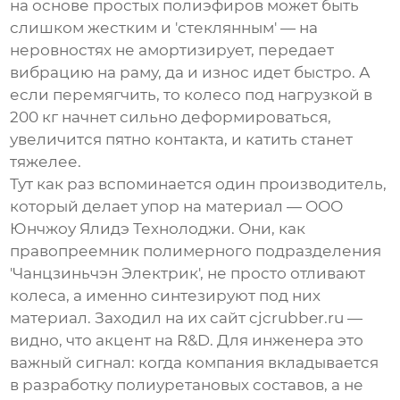
на основе простых полиэфиров может быть
слишком жестким и 'стеклянным' — на
неровностях не амортизирует, передает
вибрацию на раму, да и износ идет быстро. А
если перемягчить, то колесо под нагрузкой в
200 кг начнет сильно деформироваться,
увеличится пятно контакта, и катить станет
тяжелее.
Тут как раз вспоминается один производитель,
который делает упор на материал —
ООО
Юнчжоу Ялидэ Технолоджи
. Они, как
правопреемник полимерного подразделения
'Чанцзиньчэн Электрик', не просто отливают
колеса, а именно синтезируют под них
материал. Заходил на их сайт
cjcrubber.ru
—
видно, что акцент на R&D. Для инженера это
важный сигнал: когда компания вкладывается
в разработку полиуретановых составов, а не