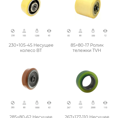
230×105-45 Несущее
85×80-17 Ролик
колесо BT
тележки TVH
285×80-62 Несущее
267×127-110 Hесущее