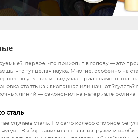
мые
емые?, первое, что приходит в голову — это прос
ешь, что тут целая наука. Многие, особенно на ст
ершенно упуская из виду материал самого колеса
тановка стоять как вкопанная или начнет ?гулять?
овочных линий — сэкономил на материале ролика
о сталь
стве случаев сталь. Но само
колесо опорное регу
чугун... Выбор зависит от пола, нагрузки и нео