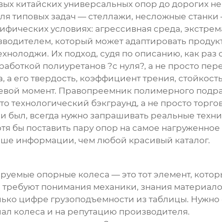
вых китайских универсальных опор до дорогих 
 Для типовых задач — стеллажи, несложные стан
цифических условиях: агрессивная среда, экстре
изводителем, который может адаптировать продукт
ехнолоджи
. Их подход, судя по описанию, как раз
аботкой полиуретанов ?с нуля?, а не просто пере
, а его твердость, коэффициент трения, стойкост
евой момент. Правопреемник полимерного подра
й-то технологический бэкграунд, а не просто торго
ни был, всегда нужно запрашивать реальные техни
Хотя бы поставить пару опор на самое нагруженно
льше информации, чем любой красивый каталог.
ируемые опорные колеса
— это тот элемент, кото
а требуют понимания механики, знания материало
лько цифре грузоподъемности из таблицы. Нужно с
иал колеса и на репутацию производителя.