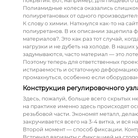
покрытия. Вот, например, для пищевого
Полиамидные колеса оказались слишком
полиуретановых от одного производителя
К слову о химии. Наткнулся как-то на сай
полиуретанов. В их описании зацепила 
материалов?. Это как раз тот случай, ког
нагрузки и не дубеть на холоде. В наших 
задумываются, часто материал — это лоте
Поэтому теперь для ответственных проек
истираемость и остаточную деформацию. 
промахнуться, особенно если оборудова
Конструкция регулировочного узл
Здесь, пожалуй, больше всего скрытых нюа
на практике именно здесь происходят о
резьбовой части. Экономят металл, делаю
закручивается всего на 3-4 витка, и вся 
Второй момент — способ фиксации. Контр
Встречал варианты с фиксацией на стопо