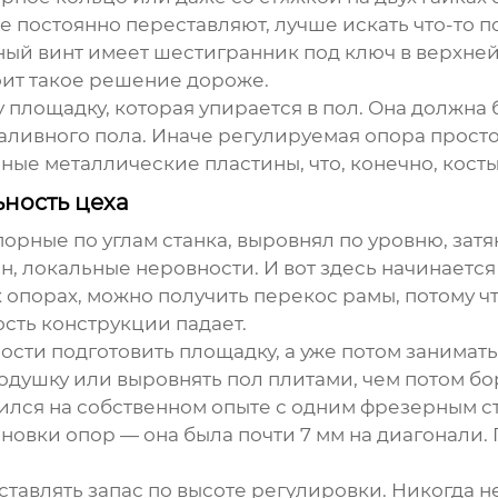
ые постоянно переставляют, лучше искать что-то 
ный винт имеет шестигранник под ключ в верхней
тоит такое решение дороже.
ту площадку, которая упирается в пол. Она должн
аливного пола. Иначе
регулируемая опора
просто
е металлические пластины, что, конечно, косты
ьность цеха
порные
по углам станка, выровнял по уровню, затя
н, локальные неровности. И вот здесь начинается
 опорах, можно получить перекос рамы, потому чт
ость конструкции падает.
ости подготовить площадку, а уже потом занимат
душку или выровнять пол плитами, чем потом бо
ился на собственном опыте с одним фрезерным с
ановки опор — она была почти 7 мм на диагонали
тавлять запас по высоте регулировки. Никогда н