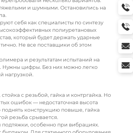
 перепробовали несколько вариантов.
 тяжелыми и шумными. Остановились на
ла.
руют себя как специалисты по синтезу
 высокоэффективных полиуретановых
состав, который будет держать ударные
итично. Не все поставщики об этом
полимера и результатам испытаний на
. Нужны цифры. Без них можно легко
й нагрузкой.
 стойка с резьбой, гайка и контргайка. Но
стых ошибок — недостаточная высота
но поднять конструкцию повыше, гайка
гой резьба срывается.
й подтяжки, особенно при вибрациях.
с буртиком. Для статичного оборудования