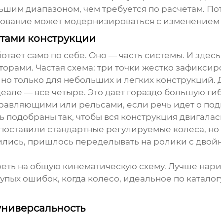
льшим диапазоном, чем требуется по расчетам. П
удование может модернизироваться с изменением 
нтами конструкции
отает само по себе. Оно — часть системы. И здесь
ами. Частая схема: три точки жестко зафиксиро
 но только для небольших и легких конструкций.
еале — все четыре. Это дает гораздо большую гиб
равляющими или рельсами, если речь идет о по
ь подобраны так, чтобы вся конструкция двигалас
поставили стандартные регулируемые колеса, но 
ились, пришлось переделывать на ролики с дво
еть на общую кинематическую схему. Лучше нарис
лупых ошибок, когда колесо, идеальное по катало
универсальность