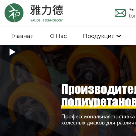
Эл
to
Главная
О Hас
Продукция
