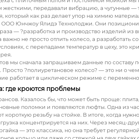
 цеха с плиточным полом и постоянной мойкой мы
 жесткими, передавали вибрацию, а чугунные —
, который как раз делает упор на химию материа
т
ООО Юнчжоу Ялидэ Технолоджи
. Они позициони
фраза — ?разработка и производство изделий из
да важно не просто отлить колесо, а разработать 
условиях, с перепадами температур в цеху, это кр
рея.
тов мы сначала запрашиваем данные по составу 
Просто ?полиуретановое колесо? — это ни о чем
ние работает в циклическом режиме с переменно
а: где кроются проблемы
нсов. Казалось бы, что может быть проще: плита,
сновные поломки и появляются люфты. Одна из ча
т короткую резьбу на стойке. В итоге, когда нуж
нагрузка концентрируется на них. Через месяц-дру
гайка — это классика, но она требует регулярно
рное кольцо или даже со стяжкой на двух гайках 