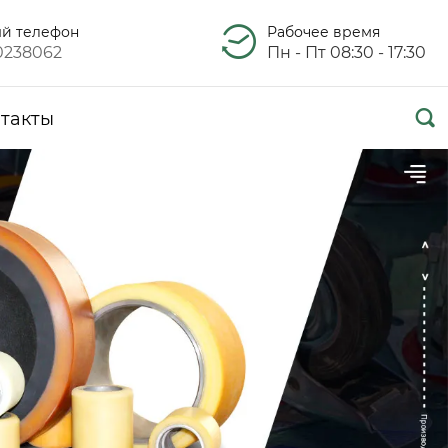
ый телефон
Рабочее время
0238062
Пн - Пт 08:30 - 17:30

такты