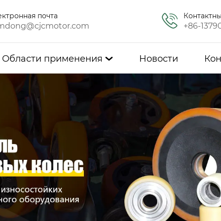
ектронная почта
Контактн
mdong@cjcmotor.com
+86-1379
Области применения
Новости
Кон
