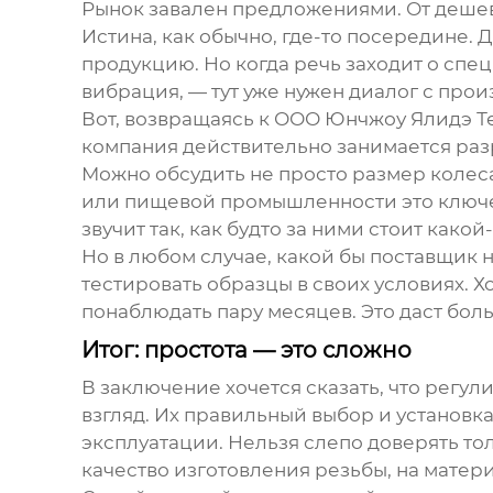
Рынок завален предложениями. От деше
Истина, как обычно, где-то посередине.
продукцию. Но когда речь заходит о спе
вибрация, — тут уже нужен диалог с про
Вот, возвращаясь к
ООО Юнчжоу Ялидэ Т
компания действительно занимается разр
Можно обсудить не просто размер колеса
или пищевой промышленности это ключ
звучит так, как будто за ними стоит како
Но в любом случае, какой бы поставщик 
тестировать образцы в своих условиях. 
понаблюдать пару месяцев. Это даст бо
Итог: простота — это сложно
В заключение хочется сказать, что
регул
взгляд. Их правильный выбор и установк
эксплуатации. Нельзя слепо доверять то
качество изготовления резьбы, на матер