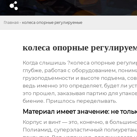
Главная
-
колеса опорные регулируемые
колеса опорные регулируе
Когда слышишь ?колеса опорные регулиру
глубже, работая с оборудованием, понима
грузоподъемности и высоте подъема, сов
ведь именно это определяет, будет ли ус
это прошел, заказывая партию для упак
биение. Пришлось переделывать.
Материал имеет значение: не тольк
Корпус и винт — это, конечно, в большин
Полиамид, суперэластичный полиуретан, 