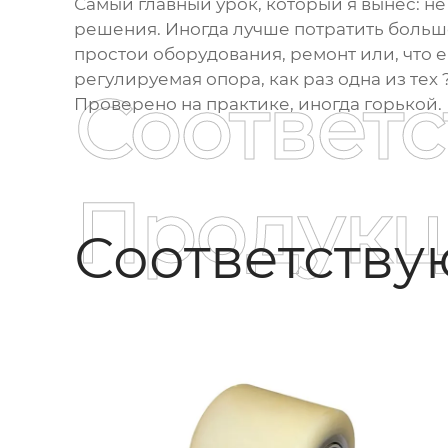
Самый главный урок, который я вынес: не
решения. Иногда лучше потратить больше
простои оборудования, ремонт или, что е
регулируемая опора, как раз одна из тех
Соответ
Проверено на практике, иногда горькой.
Продукц
Соответств