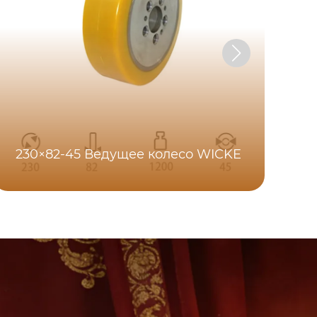
230×82-45 Ведущее колесо WICKE