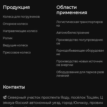
Продукция
Области
применения
Колеса для погрузчиков
Логистическая транспортиров
Опорное колесо
ка
Направляющее колесо
Автомобилестроение
Ролик
Производство полупроводник
ов
Ведущие колеса
Горнодобывающее оборудован
Прессовое колесо
ие
Производство новых источник
ов энергии
Оборудование для парков разв
лечений
Контакты
Северный участок проспекта Яоду, посёлок Тоцзян, Ц
зянхуа-Яоский автономный уезд, город Юнчжоу, провин