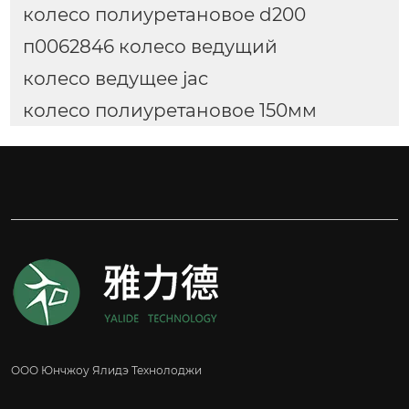
колесо полиуретановое d200
п0062846 колесо ведущий
колесо ведущее jac
колесо полиуретановое 150мм
ООО Юнчжоу Ялидэ Технолоджи