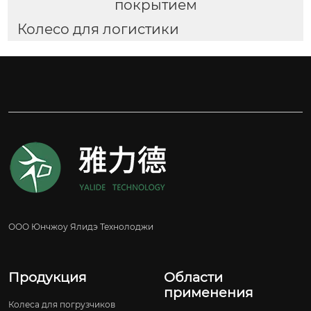
покрытием
Колесо для логистики
ООО Юнчжоу Ялидэ Технолоджи
Продукция
Области
применения
Колеса для погрузчиков