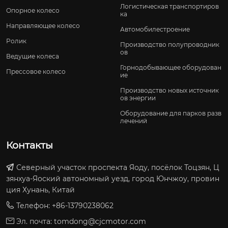
Логистическая транспортиров
Опорное колесо
ка
Направляющее колесо
Автомобилестроение
Ролик
Производство полупроводник
ов
Ведущие колеса
Горнодобывающее оборудован
Прессовое колесо
ие
Производство новых источник
ов энергии
Оборудование для парков разв
лечений
Контакты
Северный участок проспекта Яоду, посёлок Тоцзян, Ц
зянхуа-Яоский автономный уезд, город Юнчжоу, провин
ция Хунань, Китай
Телефон: +86-13790238062
Эл. почта:
tomdong@cjcmotor.com