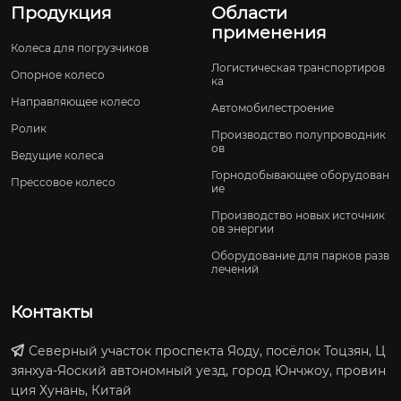
Продукция
Области
применения
Колеса для погрузчиков
Логистическая транспортиров
Опорное колесо
ка
Направляющее колесо
Автомобилестроение
Ролик
Производство полупроводник
ов
Ведущие колеса
Горнодобывающее оборудован
Прессовое колесо
ие
Производство новых источник
ов энергии
Оборудование для парков разв
лечений
Контакты
Северный участок проспекта Яоду, посёлок Тоцзян, Ц
зянхуа-Яоский автономный уезд, город Юнчжоу, провин
ция Хунань, Китай