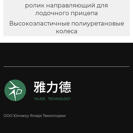
ролик направляющий для
лодочного прицепа
Высокоэластичные полиуретановые
колеса
ООО Юнчжоу Ялидэ Технолоджи