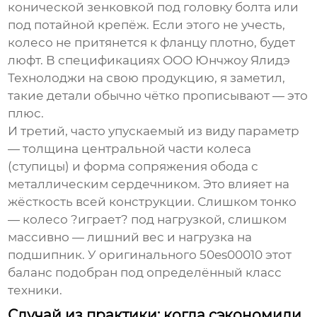
конической зенковкой под головку болта или
под потайной крепёж. Если этого не учесть,
колесо не притянется к фланцу плотно, будет
люфт. В спецификациях
ООО Юнчжоу Ялидэ
Технолоджи
на свою продукцию, я заметил,
такие детали обычно чётко прописывают — это
плюс.
И третий, часто упускаемый из виду параметр
— толщина центральной части колеса
(ступицы) и форма сопряжения обода с
металлическим сердечником. Это влияет на
жёсткость всей конструкции. Слишком тонко
— колесо ?играет? под нагрузкой, слишком
массивно — лишний вес и нагрузка на
подшипник. У оригинального 50es00010 этот
баланс подобран под определённый класс
техники.
Случай из практики: когда сэкономили