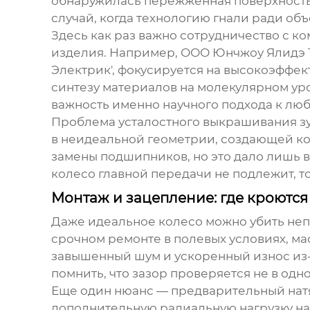
обнаружилась пережженная поверхность,
случай, когда технологию гнали ради объ
Здесь как раз важно сотрудничество с к
изделия. Например,
ООО Юнчжоу Ялидэ 
Электрик', фокусируется на высокоэффек
синтезу материалов на молекулярном уро
важность именно научного подхода к люб
Проблема усталостного выкрашивания зуб
в неидеальной геометрии, создающей кон
замены подшипников, но это дало лишь в
колесо главной передачи не подлежит, т
Монтаж и зацепление: где кроютс
Даже идеальное колесо можно убить непр
срочном ремонте в полевых условиях, мас
завышенный шум и ускоренный износ из-
помнить, что зазор проверяется не в одн
Еще один нюанс — предварительный натя
дополнительную радиальную нагрузку на 