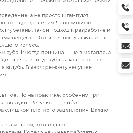
 сердцевине — резким. Это классический
ловедение, а не просто штампуют
ного подразделения 'Чанцзиньчэн
олиуретаны, такой подход к разработке и
ами веществ. Это косвенно указывает на
дущего колеса
.
 зуба. Иногда причина — не в металле, а
опилить' контур зуба на месте, после
а вглубь. Вывод: ремонту ведущее
ия.
вятое. Но на практике, особенно при
ство руки'. Результат — либо
за слишком плотного зацепления. Важно
ь излишним, это создает
передачи
. Колесо начинает работать с