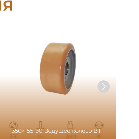
ия
350×155-90 Ведущее колесо BT
100