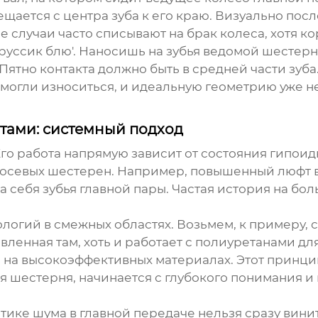
ещается с центра зуба к его краю. Визуально пос
ие случаи часто списывают на брак колеса, хотя к
Пруссик блю'. Наносишь на зубья ведомой шестер
ятно контакта должно быть в средней части зуба.
 могли износиться, и идеальную геометрию уже не
тами: системный подход
Его работа напрямую зависит от состояния гипои
осевых шестерен. Например, повышенный люфт в
 себя зубья главной пары. Частая история на бол
логий в смежных областях. Возьмем, к примеру, 
авленная там, хоть и работает с полиуретанами дл
на высокоэффективных материалах. Этот принцип 
 шестерня, начинается с глубокого понимания и 
тике шума в главной передаче нельзя сразу вини