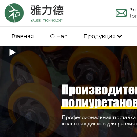
Эл
to
Главная
О Hас
Продукция
