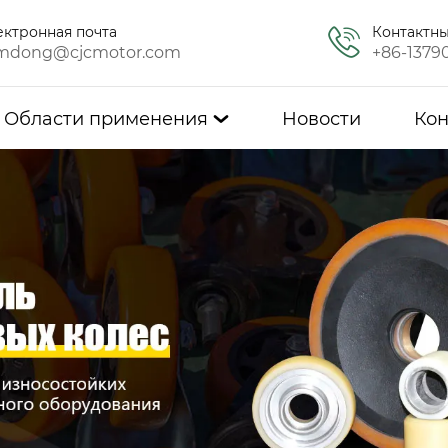
ектронная почта
Контактн
mdong@cjcmotor.com
+86-1379
Области применения
Новости
Кон
