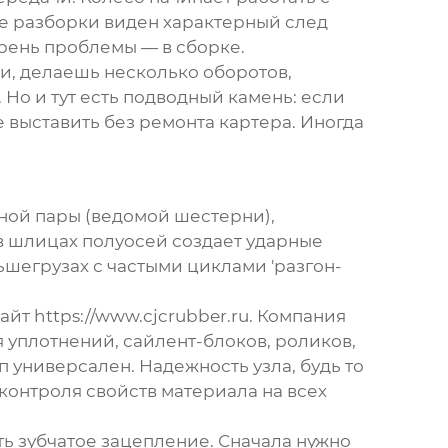
ле разборки виден характерный след
орень проблемы — в сборке.
ни, делаешь несколько оборотов,
 Но и тут есть подводный камень: если
 выставить без ремонта картера. Иногда
дной пары (ведомой шестерни),
 шлицах полуосей создает ударные
ьшегрузах с частыми циклами 'разгон-
сайт
https://www.cjcrubber.ru
. Компания
я уплотнений, сайлент-блоков, роликов,
универсален. Надежность узла, будь то
контроля свойств материала на всех
ть зубчатое зацепление. Сначала нужно