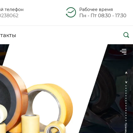
ый телефон
Рабочее время
0238062
Пн - Пт 08:30 - 17:30

такты