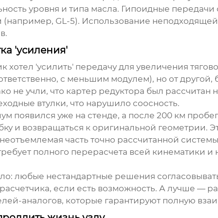
ность уровня и типа масла. Гипоидные передачи
(например, GL-5). Использование неподходящей 
в.
ка 'усиления'
ик хотел 'усилить' передачу для увеличения тяго
тветственно, с меньшим модулем), но от другой, 
ко не учли, что картер редуктора был рассчитан 
ходные втулки, что нарушило соосность.
м появился уже на стенде, а после 200 км проб
у и возвращаться к оригинальной геометрии. Эт
 неотъемлемая часть точно рассчитанной системы
 требует полного перерасчета всей кинематики и 
ло: любые нестандартные решения согласовывать 
асчетчика, если есть возможность. А лучше — ра
лей-аналогов, которые гарантируют полную вза
продлить жизнь узлу