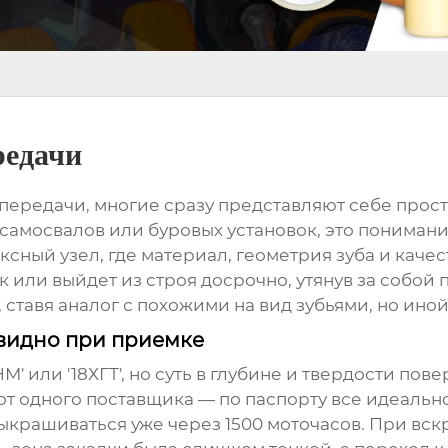
редачи
 передачи, многие сразу представляют себе прос
самосвалов или буровых установок, это пониман
ексный узел, где материал, геометрия зуба и кач
к или выйдет из строя досрочно, утянув за собой
 ставя аналог с похожими на вид зубьями, но иной
е видно при приемке
М' или '18ХГТ', но суть в глубине и твердости по
от одного поставщика — по паспорту все идеально
 выкрашиваться уже через 1500 моточасов. При вс