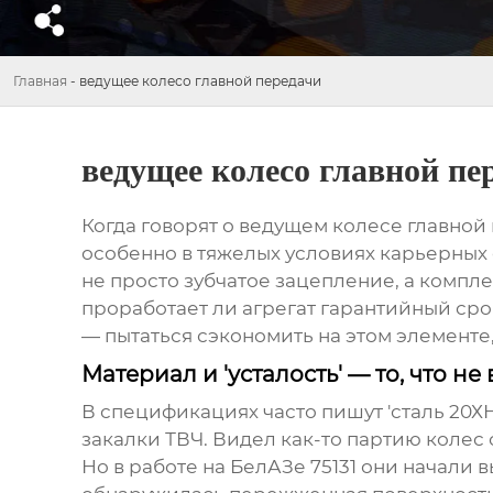
Главная
-
ведущее колесо главной передачи
ведущее колесо главной пе
Когда говорят о ведущем колесе главной
особенно в тяжелых условиях карьерных 
не просто зубчатое зацепление, а компл
проработает ли агрегат гарантийный сро
— пытаться сэкономить на этом элементе,
Материал и 'усталость' — то, что н
В спецификациях часто пишут 'сталь 20ХН
закалки ТВЧ. Видел как-то партию колес 
Но в работе на БелАЗе 75131 они начали