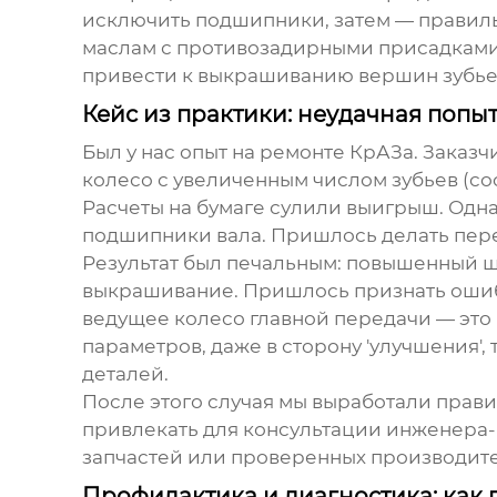
исключить подшипники, затем — правиль
маслам с противозадирными присадками 
привести к выкрашиванию вершин зубье
Кейс из практики: неудачная попыт
Был у нас опыт на ремонте КрАЗа. Заказч
колесо с увеличенным числом зубьев (соо
Расчеты на бумаге сулили выигрыш. Одна
подшипники вала. Пришлось делать пере
Результат был печальным: повышенный шу
выкрашивание. Пришлось признать ошибк
ведущее колесо главной передачи
— это
параметров, даже в сторону 'улучшения',
деталей.
После этого случая мы выработали прави
привлекать для консультации инженера-р
запчастей или проверенных производите
Профилактика и диагностика: как 