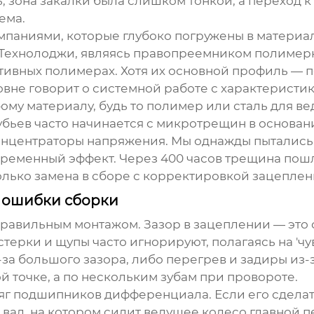
 зона закалки была слишком тонкой, а переход к
ема.
омпаниями, которые глубоко погружены в материа
Технолоджи
, являясь правопреемником полимер
тивных полимерах. Хотя их основной профиль — п
вне говорит о системной работе с характеристик
ому материалу, будь то полимер или сталь для
ве
ьев часто начинается с микротрещин в основании
центраторы напряжения. Мы однажды пытались 'д
ременный эффект. Через 400 часов трещина пошл
олько замена в сборе с корректировкой зацеплен
я ошибки сборки
авильным монтажом. Зазор в зацеплении — это с
терки и щупы часто игнорируют, полагаясь на 'чув
за большого зазора, либо перегрев и задиры из-
ой точке, а по нескольким зубам при провороте.
г подшипников дифференциала. Если его сделат
вал, на котором сидит
ведущее колесо главной 